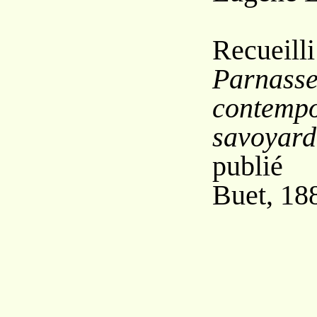
Recuei
Parnass
contemp
savoyard
publié 
Buet, 18