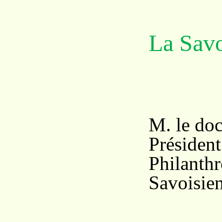
La Savo
Déd
M. le doc
Présiden
Philanth
Savoisien