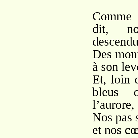
Comme D
dit, n
descendu
Des mont
à son lev
Et, loin
bleus 
l’aurore,
Nos pas s
et nos cœ