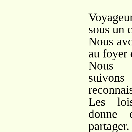
Voyageu
sous un c
Nous avo
au foyer 
Nous 
suiv
reconnai
Les loi
donne e
partager.