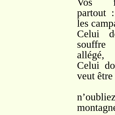
Vos f
partout 
les camp
Celui d
souffre
allégé,
Celui do
veut être
M
n’oubl
montagne