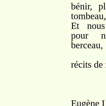
bénir, p
tombeau,
Et nous 
pour n
berceau,
Les
récits de
Eugène 