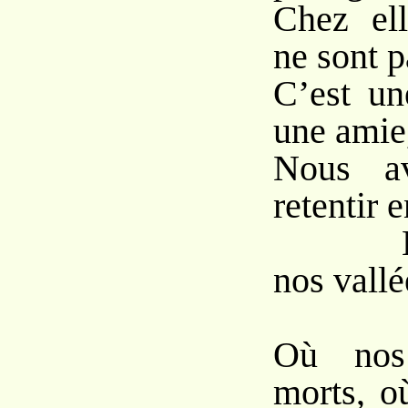
Chez ell
ne sont p
C’est un
une amie
Nous av
retentir 
Le pu
nos vallé
Où nos
morts, o