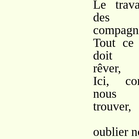
Le trava
des a
compagn
Tout ce
doit m
rêver,
Ici, co
nous 
trouver,
Mai
oublier 