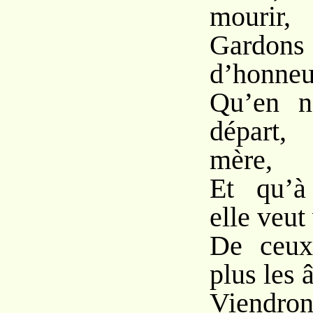
mourir,
Gardons 
d’honneur
Qu’en n
départ,
mère,
Et qu’à
elle veut 
De ceux
plus les 
Viendro