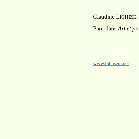
Claudine L
.
ICHIZE
Paru dans
Art et po
www.biblisem.net