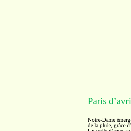
Paris d’avri
Notre-Dame émerge
de la pluie, grâce d
Un voile d’azur, sub