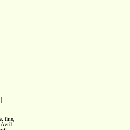
l
, fine,
’Avril.
til,