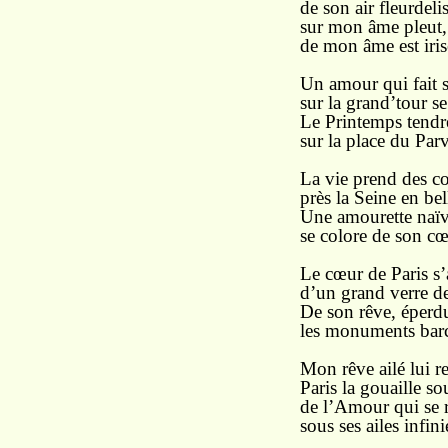
de son air fleurdelis
sur mon âme pleut, 
de mon âme est iris
Un amour qui fait 
sur la grand’tour se 
Le Printemps tendre
sur la place du Parv
La vie prend des co
près la Seine en be
Une amourette naï
se colore de son cœ
Le cœur de Paris s’
d’un grand verre d
De son rêve, éper
les monuments barc
Mon rêve ailé lui r
Paris la gouaille sou
de l’Amour qui se 
sous ses ailes infini