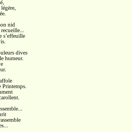
é,
légère,
ée.
son nid
recueille...
 s’effeuille
is.
uleurs dives
lle humeur.
ve
ur.
affole
e Printemps.
dument
arollent.
essemble...
rit
rassemble
es...