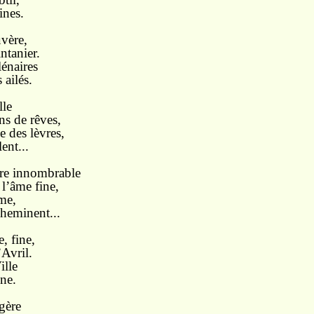
ines.
uvère,
intanier.
lénaires
 ailés.
lle
ins de rêves,
e des lèvres,
lent...
re innombrable
l’âme fine,
me,
cheminent...
, fine,
’Avril.
ille
ne.
gère