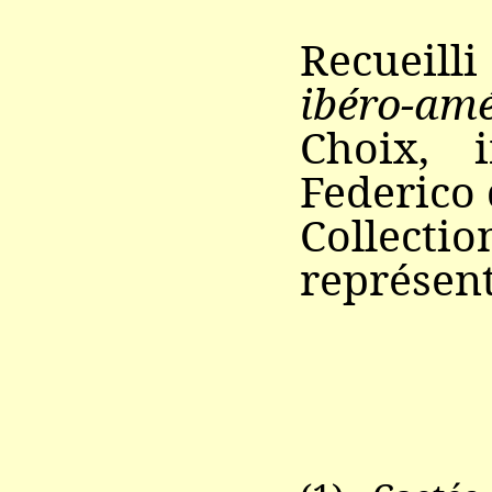
Recueill
ibéro-amé
Choix, 
Federico 
Collec
représent