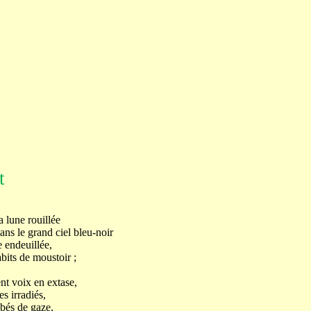
t
 lune rouillée
ans le grand ciel bleu-noir
e endeuillée,
abits de moustoir ;
t voix en extase,
s irradiés,
bés de gaze,