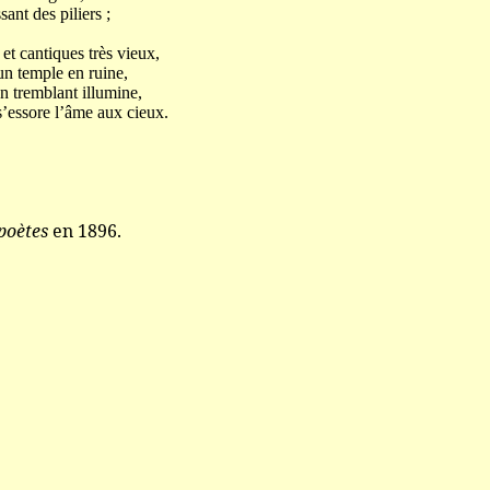
ant des piliers ;
et cantiques très vieux,
n temple en ruine,
n tremblant illumine,
s’essore l’âme aux cieux.
poètes
en 1896.