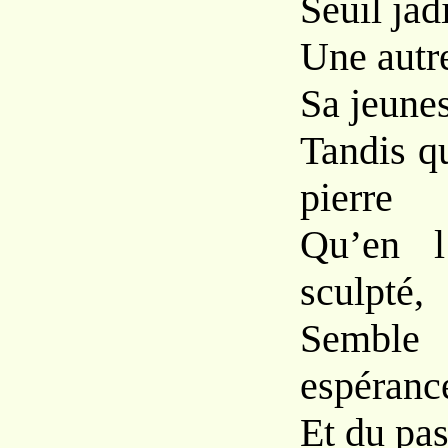
Seuil jad
Une autre
Sa jeunes
Tandis qu
pierre
Qu’en l
sculpté,
Semble
espéranc
Et du pa