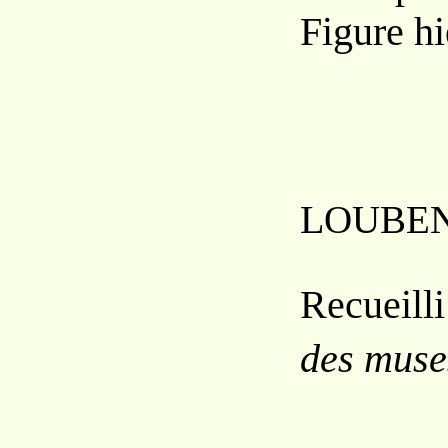
Figure hi
L
OUBE
Recueill
des muse