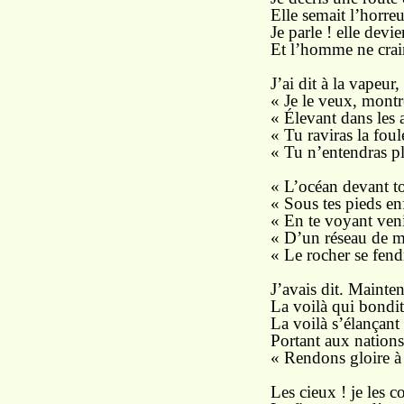
Elle semait l’horreur
Je parle ! elle devi
Et l’homme ne crai
J’ai dit à la vapeur,
« Je le veux, montre
« Élevant dans les 
« Tu raviras la foul
« Tu n’entendras p
« L’océan devant to
« Sous tes pieds en
« En te voyant venir
« D’un réseau de mét
« Le rocher se fend
J’avais dit. Mainte
La voilà qui bondit 
La voilà s’élançant 
Portant aux nation
« Rendons gloire à l
Les cieux ! je les co