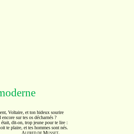
 moderne
taire, et ton hideux sourire
e sur tes os décharnés ?
t-on, trop jeune pour te lire :
laire, et tes hommes sont nés.
A
M
.
LFRED DE
USSET