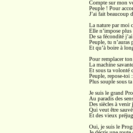
Compte sur mon vou
Peuple ! Pour accom
J’ai fait beaucoup d
La nature par moi c
Elle n’impose plus
De sa fécondité j’ai
Peuple, tu n’auras 
Et qu’à boire à lon
Pour remplacer ton 
La machine savante 
Et sous ta volonté c
Peuple, repose-toi 
Plus souple sous ta
Je suis le grand Pr
Au paradis des sens,
Des siècles à venir j
Qui veut être sauvé
Et des vieux préjug
Oui, je suis le Prog
Je décris une route