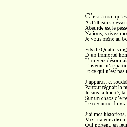
C’
à moi qu’est 
EST
À d’illustres dessei
Absurde est le pass
Nations, suivez-moi
Je vous mène au bon
Fils de Quatre-vingt
D’un immortel honn
L’univers désormais
L’avenir m’appartie
Et ce qui n’est pas
J’apparus, et soud
Partout régnait la nu
Je suis la liberté, l
Sur un chaos d’erre
Le royaume du vrai
J’ai mes historiens
Mes orateurs discre
Qui portent, en leu