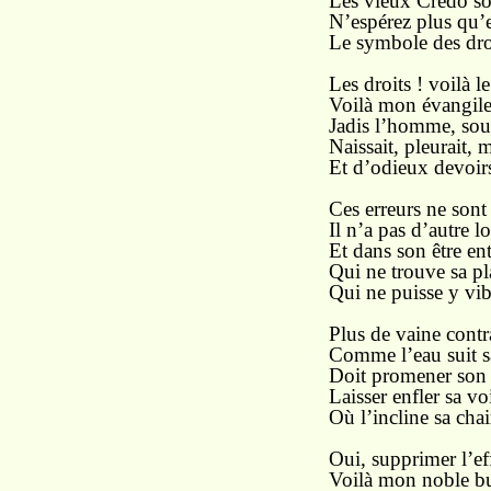
Les vieux Credo so
N’espérez plus qu’
Le symbole des dro
Les droits ! voilà le
Voilà mon évangile
Jadis l’homme, soui
Naissait, pleurait,
Et d’odieux devoirs
Ces erreurs ne sont 
Il n’a pas d’autre l
Et dans son être ent
Qui ne trouve sa pl
Qui ne puisse y vib
Plus de vaine contra
Comme l’eau suit s
Doit promener son 
Laisser enfler sa vo
Où l’incline sa chai
Oui, supprimer l’eff
Voilà mon noble bu