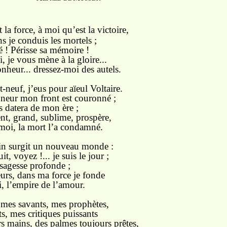
la force, à moi qu’est la victoire,
ns je conduis les mortels ;
é ! Périsse sa mémoire !
, je vous mène à la gloire...
heur... dressez-moi des autels.
-neuf, j’eus pour aïeul Voltaire.
eur mon front est couronné ;
 datera de mon ère ;
nt, grand, sublime, prospère,
 moi, la mort l’a condamné.
ain surgit un nouveau monde :
it, voyez !... je suis le jour ;
a sagesse profonde ;
urs, dans ma force je fonde
, l’empire de l’amour.
, mes savants, mes prophètes,
ts, mes critiques puissants
rs mains, des palmes toujours prêtes,