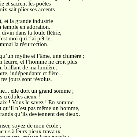
e et sacrent les poètes
ix sait plier ses accents.
rt, et la grande industrie
 temple en adoration.
vin dans la foule flétrie,
est moi qui t’ai pétrie,
mmai la résurrection.
 qu’un mythe et l’âme, une chimère ;
n leurre, et l’homme ne croit plus
n, brillant de ma lumière,
orte, indépendante et fière...
tes jours sont révolus.
e... elle dort un grand somme ;
s crédules aïeux !
paix ! Vous le savez ! En somme
etit qu’il n’est pas même un homme,
rands qu’ils deviennent des dieux.
nser, soyez de mon école ;
urs à leurs pieux travaux ;