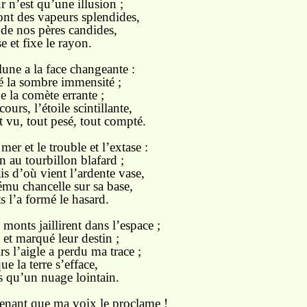
 n’est qu’une illusion ;
ont des vapeurs splendides,
u de nos pères candides,
e et fixe le rayon.
lune a la face changeante :
 la sombre immensité ;
de la comète errante ;
ours, l’étoile scintillante,
t vu, tout pesé, tout compté.
er et le trouble et l’extase :
n au tourbillon blafard ;
s d’où vient l’ardente vase,
mu chancelle sur sa base,
s l’a formé le hasard.
monts jaillirent dans l’espace ;
e et marqué leur destin ;
s l’aigle a perdu ma trace ;
ue la terre s’efface,
s qu’un nuage lointain.
tenant que ma voix le proclame !