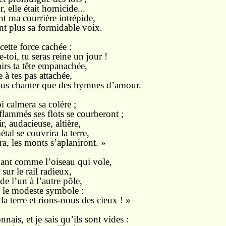
, elle était homicide...
ent ma courrière intrépide,
nt plus sa formidable voix.
 cette force cachée :
-toi, tu seras reine un jour !
airs ta tête empanachée,
e à tes pas attachée,
lus chanter que des hymnes d’amour.
i calmera sa colère ;
flammés ses flots se courberont ;
, audacieuse, altière,
al se couvrira la terre,
ra, les monts s’aplaniront. »
nant comme l’oiseau qui vole,
sur le rail radieux,
de l’un à l’autre pôle,
s le modeste symbole :
a terre et rions-nous des cieux ! »
nnais, et je sais qu’ils sont vides :