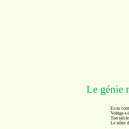
Le génie
Es-tu content, Vol
Voltige-t-il encor
Ton siècle était, di
Le nôtre doit te p