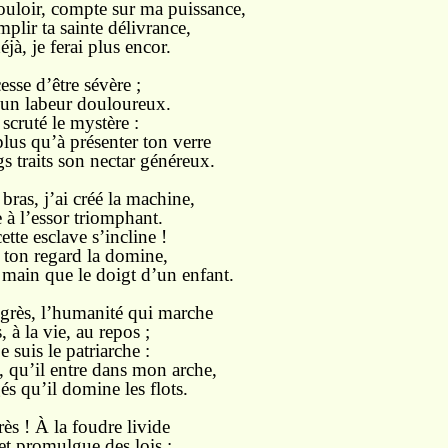
loir, compte sur ma puissance,
plir ta sainte délivrance,
éjà, je ferai plus encor.
esse d’être sévère ;
 un labeur douloureux.
 scruté le mystère :
plus qu’à présenter ton verre
gs traits son nectar généreux.
bras, j’ai créé la machine,
à l’essor triomphant.
ette esclave s’incline !
: ton regard la domine,
 main que le doigt d’un enfant.
ogrès, l’humanité qui marche
 à la vie, au repos ;
e suis le patriarche :
, qu’il entre dans mon arche,
és qu’il domine les flots.
rès ! À la foudre livide
 et promulgue des lois ;