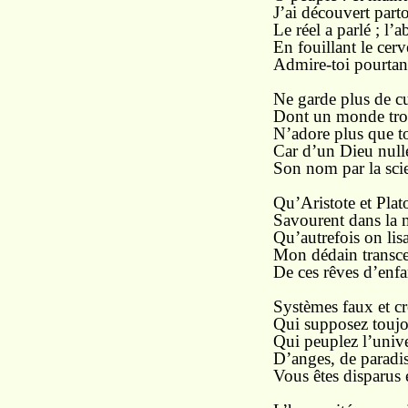
J’ai découvert part
Le réel a parlé ; l’
En fouillant le cerv
Admire-toi pourtant,
Ne garde plus de cu
Dont un monde tro
N’adore plus que to
Car d’un Dieu nulle 
Son nom par la scie
Qu’Aristote et Plat
Savourent dans la m
Qu’autrefois on lis
Mon dédain transce
De ces rêves d’enfa
Systèmes faux et cr
Qui supposez toujou
Qui peuplez l’unive
D’anges, de paradis,
Vous êtes disparus e