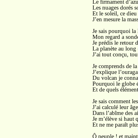
Le firmament d’azur
Les nuages dorés s
Et le soleil, ce die
J’en mesure la mass
Je sais pourquoi la 
Mon regard a sondé
Je prédis le retour 
La planète au long c
J’ai tout conçu, tou
Je comprends de la m
J’explique l’ouraga
Du volcan je connai
Pourquoi le globe é
Et de quels élément
Je sais comment les 
J’ai calculé leur âg
Dans l’abîme des air
Je m’élève si haut q
Et ne me paraît plu
Ô peuple ! et main