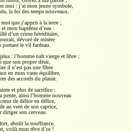
nt morts, croyez à ma parole ;
en moi : j’ai mon jeune symbole,
its, la foi des temps nouveaux.
 mot que j’appris à la terre ;
 et mon baptême d’eau :
llé d’un crime héréditaire,
 mourait, dévoré de misère
 portant le vil fardeau.
plus : l’homme naît vierge et libre ;
oi que son propre désir,
ier il n’est pas une fibre
ace en mon vaste équilibre,
rer des accords du plaisir.
inte et plus de sacrifice :
a pente, ainsi l’homme nouveau
cœur de délice en délice,
ile au vent de son caprice,
r diriger son cerveau.
ort, abolir la souffrance,
t, voilà mon rêve d’or !