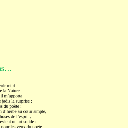
pas…
voir mûri
e la Nature
 il m’apporta
jadis la surprise ;
es du poète :
in d’herbe au cœur simple,
oses de l’esprit ;
vient un art solide :
s pour les yeux du poète,