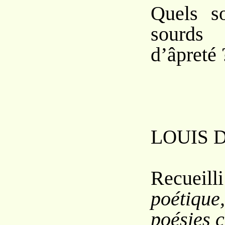
Quels s
sourds
d’âpreté 
L
OUIS 
Recueill
poétiqu
poésies c