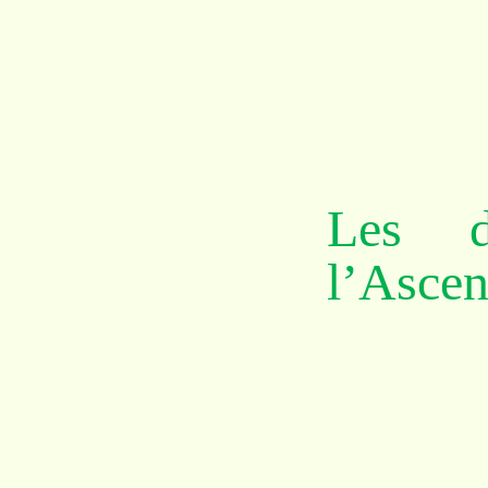
Les d
l’Ascen
O