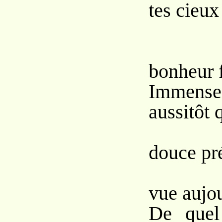
tes cieux
Com
bonheur 
Immense 
aussitôt q
Nourr
douce pr
Sevr
vue aujo
De quel