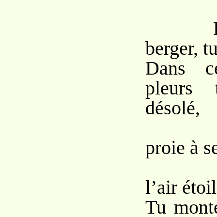
Eh qu
berger, tu
Dans c
pleurs 
désolé,
Sans 
proie à s
Et to
l’air étoi
Tu monte