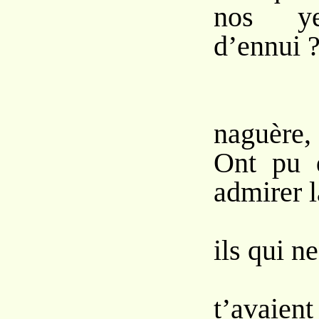
nos ye
d’ennui 
Ces y
naguère, 
Ont pu 
admirer l
Que 
ils qui ne
Pour 
t’avaient