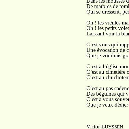
Dans les mousses d
De marbres de tomb
Qui se dressent, pen
Oh ! les vieilles ma
Oh ! les petits vole
Laissant voir la bl
C’est vous qui rap
Une évocation de ch
Que je voudrais gr
C’est à l’église mo
C’est au cimetière o
C’est au chuchoteme
C’est au pas cadencé
Des béguines qui v
C’est à vous souven
Que je veux dédier 
Victor L
.
UYSSEN