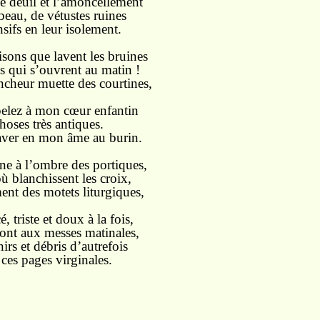
e deuil et l’amoncellement
eau, de vétustes ruines
sifs en leur isolement.
isons que lavent les bruines
ts qui s’ouvrent au matin !
ancheur muette des courtines,
pelez à mon cœur enfantin
oses très antiques.
aver en mon âme au burin.
rne à l’ombre des portiques,
ù blanchissent les croix,
nt des motets liturgiques,
, triste et doux à la fois,
ont aux messes matinales,
irs et débris d’autrefois
ces pages virginales.