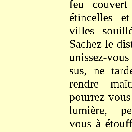
feu couvert
étincelles e
villes souil
Sachez le dis
unissez-vou
sus, ne tar
rendre maît
pourrez-vo
lumière, peu
vous à étouf