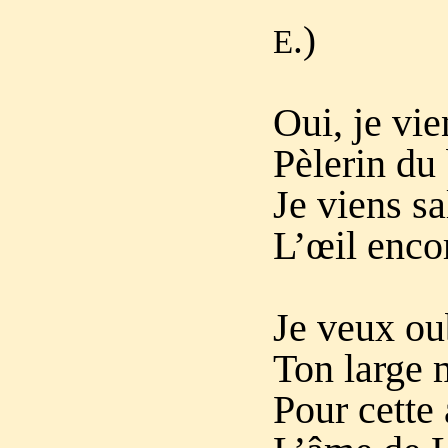
.)
E
Oui, je vie
Pèlerin du 
Je viens sa
L’œil encor
Je veux oub
Ton large 
Pour cette 