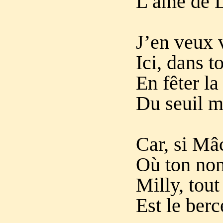
L’âme de L
J’en veux v
Ici, dans t
En fêter la
Du seuil m
Car, si Mâ
Où ton nom
Milly, tout
Est le berc