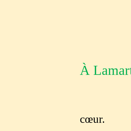
À Lamart
Et c’
cœur.