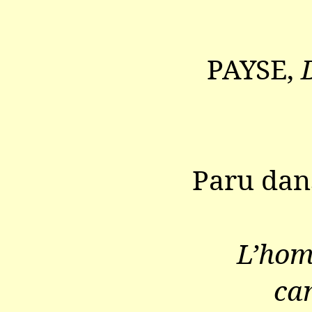
PAYSE,
Paru da
L’hom
ca