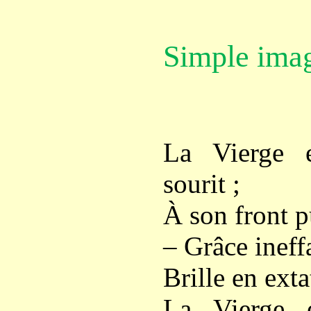
Simple ima
La Vierge 
sourit ;
À son front p
– Grâce ineffa
Brille en ext
La Vierge 