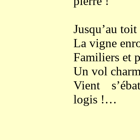
pierre !
Jusqu’au toit
La vigne enro
Familiers et 
Un vol charma
Vient s’éba
logis !…