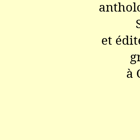
antholo
et édi
g
à 