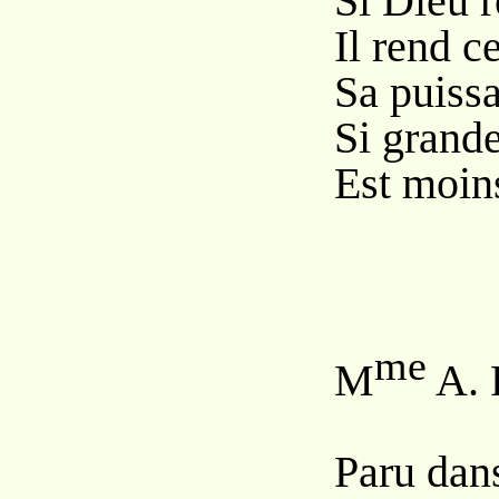
Si Dieu r
Il rend ce
Sa puissa
Si grande
Est moin
me
M
A. 
Paru da