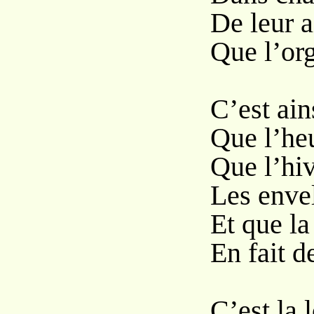
De leur a
Que l’org
C’est ain
Que l’heu
Que l’hiv
Les envel
Et que la
En fait d
C’est la 