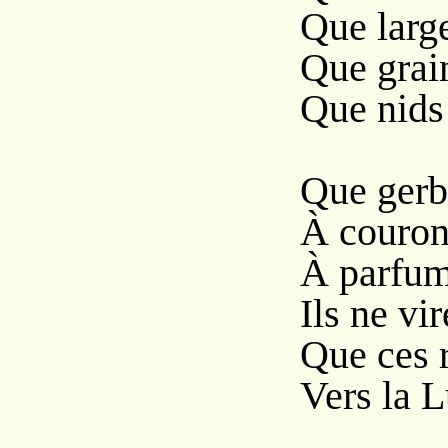
Que large
Que grain
Que nids 
Que gerbe
À couronn
À parfume
Ils ne vi
Que ces 
Vers la L