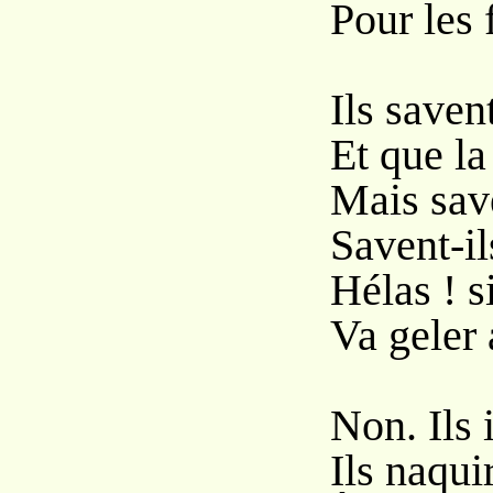
Pour les 
Ils saven
Et que la
Mais save
Savent-il
Hélas ! si
Va geler 
Non. Ils 
Ils naqui