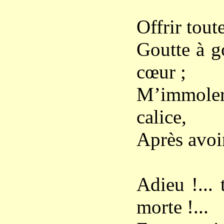
Offrir tout
Goutte à g
cœur ;
M’immoler
calice,
Après avoi
Adieu !... 
morte !...