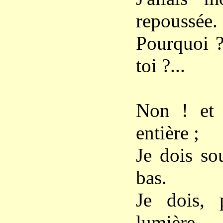
repoussée.
Pourquoi ?
toi ?...
Non ! et 
entière ;
Je dois so
bas.
Je dois, 
lumière,