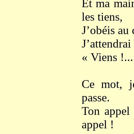
Et ma main
les tiens,
J’obéis au 
J’attendra
« Viens !...
Ce mot, je
passe.
Ton appel !
appel !