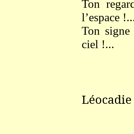
Ton regard
l’espace !..
Ton signe 
ciel !...
Léocadi