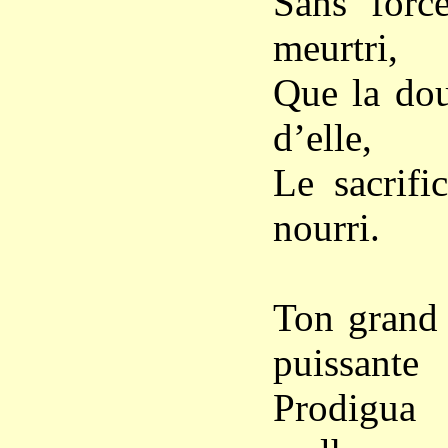
Sans force
meurtri,
Que la dou
d’elle,
Le sacrifi
nourri.
Ton grand 
puissante
Prodigua