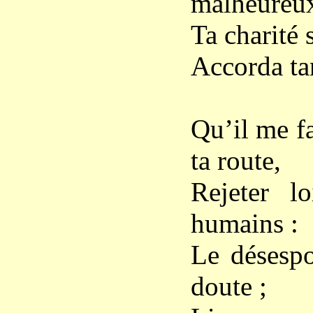
malheureux
Ta charité 
Accorda ta
Qu’il me fa
ta route,
Rejeter l
humains :
Le désespoi
doute ;