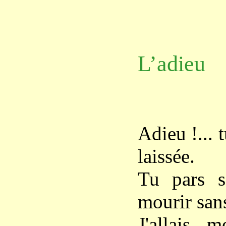
L’adieu
Adieu !... 
laissée.
Tu pars s
mourir sans
J'allais 