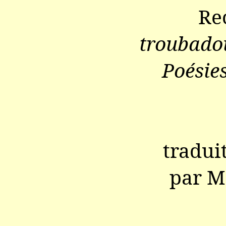
Re
troubado
Poésie
tradui
par M.