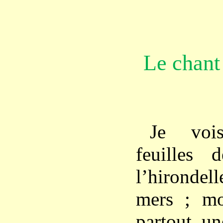
Le chant 
Je voi
feuilles 
l’hirondel
mers ; m
partout un