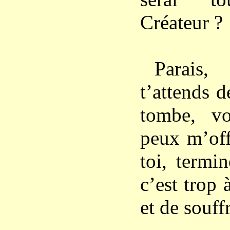
Créateur ?
Parais
t’attends d
tombe, v
peux m’off
toi, termi
c’est trop 
et de souffr