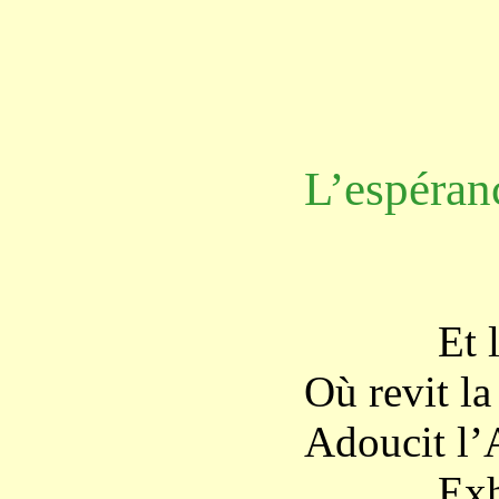
L’espéran
Et la car
Où revit la
Adoucit l’
Exhale s