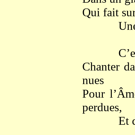
Qui fait su
Une espér
C’est la
Chanter da
nues
Pour l’Âme
perdues,
Et qui, t