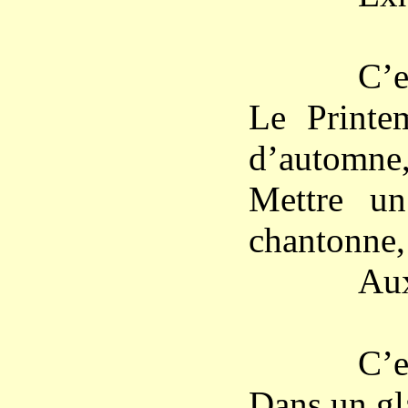
C’est là,
Le Printem
d’automne
Mettre un
chantonne,
Aux lèvr
C’est su
Dans un gl