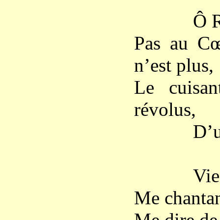
Ô Retour
Pas au Cœu
n’est plus,
Le cuisan
révolus,
D’une m
Viens-tu
Me chantant
Me dire de 