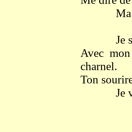
Ma dépou
Je suis t
Avec mon 
charnel.
Ton sourire
Je vois 