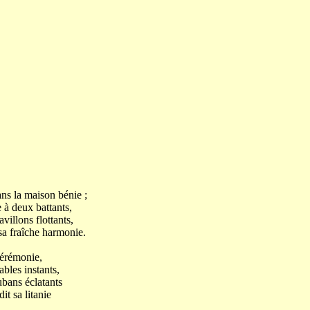
ans la maison bénie ;
 à deux battants,
villons flottants,
 sa fraîche harmonie.
cérémonie,
bles instants,
ubans éclatants
it sa litanie