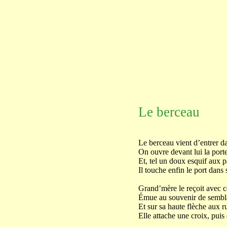
Le berceau
Le berceau vient d’entrer d
On ouvre devant lui la porte
Et, tel un doux esquif aux pa
Il touche enfin le port dans
Grand’mère le reçoit avec 
Émue au souvenir de sembla
Et sur sa haute flèche aux r
Elle attache une croix, puis d