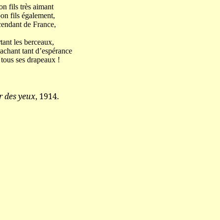
n fils très aimant
on fils également,
scendant de France,
rtant les berceaux,
cachant tant d’espérance
e tous ses drapeaux !
r des yeux
, 1914.