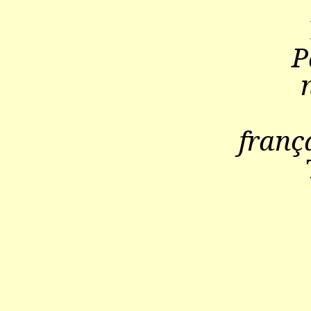
P
franç