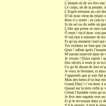
L’instant où de ses fers une
Le corps, né de la poudre, à
L’Esprit retourne au ciel don
D’où nous vient du néant cet
Rien n’y rentre ; en cela la 
Si du sel ou du sable un grai
L’être qui pense en moi crai
Ô mort ! est-il donc vrai q
N’out rien à redouter de tes 
Et qu’au moment cruel qui no
Tes victimes ne font que ch
Quoi ! même après l’instant 
M’auront enseveli dans de n
Je vivrais ! Doux espoir ! q
Des siècles à venir je m’occ
Ce qu’ils diront de moi m’ag
Je veux m’éterniser, et dans
J’apprends que je suis fait p
Mais des biens d’ici-bas mo
Grand Dieu ! c’est donc à to
Quand sur la terre enfin je 
Gémir l’humble vertu qu’ac
Je lève mes regards vers un
Et je le reconnais dans ce 
S’il le permet, il doit le répa