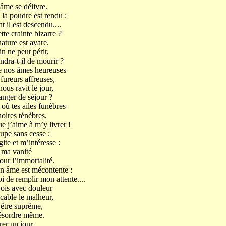
 âme se délivre.
 la poudre est rendu :
t il est descendu....
te crainte bizarre ?
nature est avare.
n ne peut périr,
ndra-t-il de mourir ?
ue nos âmes heureuses
fureurs affreuses,
us ravit le jour,
anger de séjour ?
où tes ailes funèbres
oires ténèbres,
ue j’aime à m’y livrer !
upe sans cesse ;
ite et m’intéresse :
 ma vanité
our l’immortalité.
n âme est mécontente :
i de remplir mon attente....
vois avec douleur
cable le malheur,
 être suprême,
désordre même.
rer un jour.