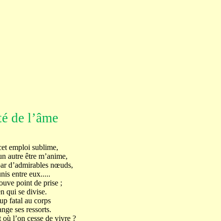
té de l’âme
cet emploi sublime,
un autre être m’anime,
par d’admirables nœuds,
is entre eux.....
ouve point de prise ;
n qui se divise.
up fatal au corps
nge ses ressorts.
 où l’on cesse de vivre ?