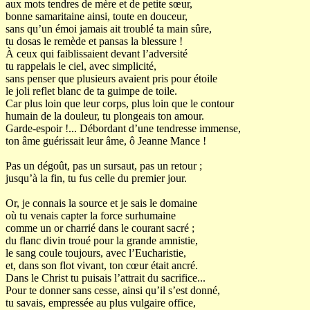
aux mots tendres de mère et de petite sœur,
bonne samaritaine ainsi, toute en douceur,
sans qu’un émoi jamais ait troublé ta main sûre,
tu dosas le remède et pansas la blessure !
À ceux qui faiblissaient devant l’adversité
tu rappelais le ciel, avec simplicité,
sans penser que plusieurs avaient pris pour étoile
le joli reflet blanc de ta guimpe de toile.
Car plus loin que leur corps, plus loin que le contour
humain de la douleur, tu plongeais ton amour.
Garde-espoir !... Débordant d’une tendresse immense,
ton âme guérissait leur âme, ô Jeanne Mance !
Pas un dégoût, pas un sursaut, pas un retour ;
jusqu’à la fin, tu fus celle du premier jour.
Or, je connais la source et je sais le domaine
où tu venais capter la force surhumaine
comme un or charrié dans le courant sacré ;
du flanc divin troué pour la grande amnistie,
le sang coule toujours, avec l’Eucharistie,
et, dans son flot vivant, ton cœur était ancré.
Dans le Christ tu puisais l’attrait du sacrifice...
Pour te donner sans cesse, ainsi qu’il s’est donné,
tu savais, empressée au plus vulgaire office,