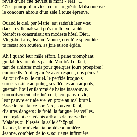
rêvait d’une cité devant le mont « réal »...
C’est pourquoi tu vins mettre au gré de Maisonneuve
le concours absolu d’un zèle à toute épreuve.
Quand le ciel, par Marie, eut satisfait leur vœu,
dans la ville naissant près du fleuve rapide,
bientôt se construisait un modeste hôtel-Dieu.
Vingt-huit ans, Jeanne Mance, ouvrière splendide,
tu restas son soutien, sa joie et son égide.
Ah ! quand leur mâle effort, à peine triomphant,
guidait les premiers pas de Montréal enfant,
tant de sinistres mois pour quelques jours prospères !
comme ils t’ont regardée avec respect, nos pères !
Autour d’eux, le cruel, le perfide Iroquois,
son casse-tête au poing, ses flèches au carquois,
guettait, l’œil enflammé de haine inassouvie,
sournoisement, obstinément, leur pauvre vie,
leur pauvre et rude vie, en proie au mal brutal.
Avec le trait lancé par l’arc, souvent fatal,
d’autres dangers : le froid, la fatigue, les veilles,
menaçaient ces géants artisans de merveilles.
Malades ou blessés, la salle d’hôpital,
Jeanne, leur révélait ta bonté coutumière...
Jeanne, combien de fois, souriante infirmière,