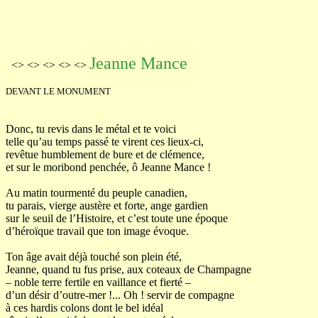
Jeanne Mance
<> <> <> <> <>
DEVANT LE MONUMENT
Donc, tu revis dans le métal et te voici
telle qu’au temps passé te virent ces lieux-ci,
revêtue humblement de bure et de clémence,
et sur le moribond penchée, ô Jeanne Mance !
Au matin tourmenté du peuple canadien,
tu parais, vierge austère et forte, ange gardien
sur le seuil de l’Histoire, et c’est toute une époque
d’héroïque travail que ton image évoque.
Ton âge avait déjà touché son plein été,
Jeanne, quand tu fus prise, aux coteaux de Champagne
– noble terre fertile en vaillance et fierté –
d’un désir d’outre-mer !... Oh ! servir de compagne
à ces hardis colons dont le bel idéal