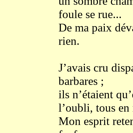
un sombre cham
foule se rue...
De ma paix déva
rien.
J’avais cru disp
barbares ;
ils n’étaient q
l’oubli, tous en
Mon esprit reten