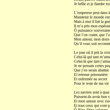
Je brûle et je flambe tou
L’empereur peut dans l
Maintenir le monde enti
Mais à moi il fait la gue
Il m’a pris mon espéran
Ô puissance souveraine
Que l’on craint, que l’
Mon amour, mon doux
Qu’il vous soit recomm
Le jour où il prit la croi
Celui-là qui tant m’aima
Celui-là que tant j’aima
Je ne pensais certes pas
Que j’en serais abattue
Et retenue prisonnière
Et enfermée au secret
Pour le reste de ma vie 
Les navires sont à quai 
Puissent-ils avoir bon v
Et mon amour avec eux
Et tous ceux qui vont pa
Ô Père, Dieu créateur,