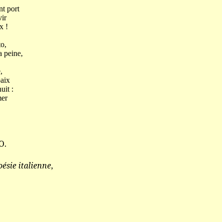
nt port
vir
x !
to,
a peine,
,
paix
uit :
mer
O
.
oésie italienne
,