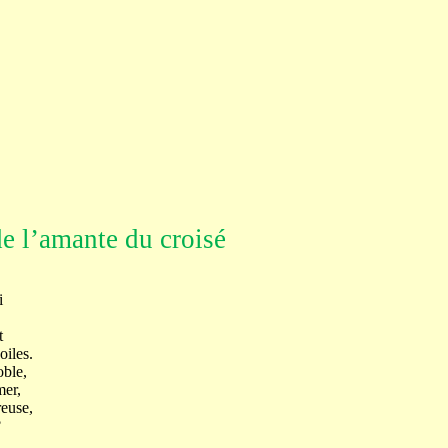
e l’amante du croisé
i
t
oiles.
oble,
mer,
euse,
?