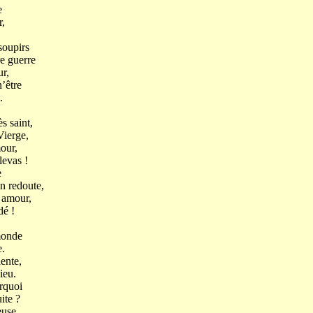
e
,
soupirs
e guerre
ur,
n’être
.
s saint,
Vierge,
our,
levas !
e
on redoute,
 amour,
dé !
monde
e.
ente,
ieu.
rquoi
ite ?
euse