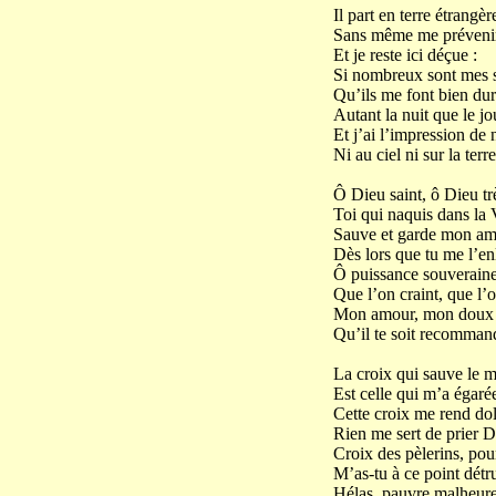
Il part en terre étrangèr
Sans même me prévenir
Et je reste ici déçue :
Si nombreux sont mes 
Qu’ils me font bien dur
Autant la nuit que le jo
Et j’ai l’impression de 
Ni au ciel ni sur la terre
Ô Dieu saint, ô Dieu trè
Toi qui naquis dans la 
Sauve et garde mon am
Dès lors que tu me l’en
Ô puissance souverain
Que l’on craint, que l’
Mon amour, mon doux
Qu’il te soit recomman
La croix qui sauve le 
Est celle qui m’a égaré
Cette croix me rend dol
Rien me sert de prier D
Croix des pèlerins, pou
M’as-tu à ce point détru
Hélas, pauvre malheur