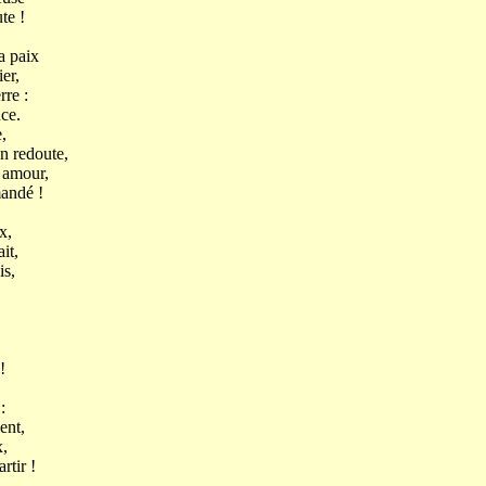
te !
a paix
er,
rre :
ce.
,
on redoute,
 amour,
andé !
x,
it,
is,
!
:
ent,
,
rtir !