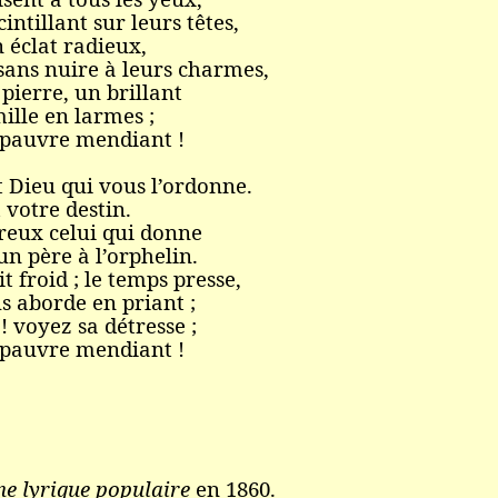
cintillant sur leurs têtes,
n éclat radieux,
 sans nuire à leurs charmes,
pierre, un brillant
ille en larmes ;
 pauvre mendiant !
 Dieu qui vous l’ordonne.
t votre destin.
reux celui qui donne
un père à l’orphelin.
ait froid ; le temps presse,
 aborde en priant ;
! voyez sa détresse ;
 pauvre mendiant !
ne lyrique populaire
en 1860.