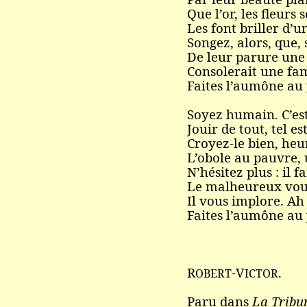
Que l’or, les fleurs s
Les font briller d’u
Songez, alors, que,
De leur parure une 
Consolerait une fam
Faites l’aumône au
Soyez humain. C’est
Jouir de tout, tel es
Croyez-le bien, heu
L’obole au pauvre, 
N’hésitez plus : il f
Le malheureux vous
Il vous implore. Ah 
Faites l’aumône au
R
-V
.
OBERT
ICTOR
Paru dans
La Tribu