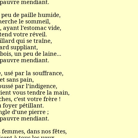
 pauvre mendiant.
n peu de paille humide,
herche le sommeil,
e, ayant l’estomac vide,
tend votre réveil.
llard qui se traîne,
ard suppliant,
bois, un peu de laine...
 pauvre mendiant.
 usé par la souffrance,
 et sans pain,
oussé par l’indigence,
ient vous tendre la main,
hes, c’est votre frère !
 foyer pétillant.
ngle d’une pierre ;
 pauvre mendiant.
s femmes, dans nos fêtes,
isent à tous les yeux,