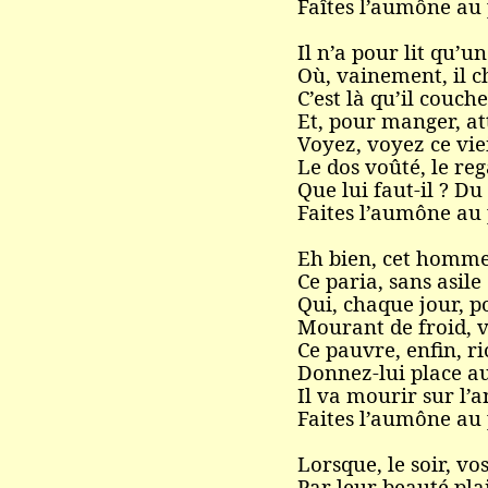
Faîtes l’aumône au
Il n’a pour lit qu’u
Où, vainement, il c
C’est là qu’il couch
Et, pour manger, at
Voyez, voyez ce viei
Le dos voûté, le reg
Que lui faut-il ? Du 
Faites l’aumône au
Eh bien, cet homme,
Ce paria, sans asile
Qui, chaque jour, p
Mourant de froid, v
Ce pauvre, enfin, ric
Donnez-lui place au
Il va mourir sur l’a
Faites l’aumône au
Lorsque, le soir, vo
Par leur beauté pla