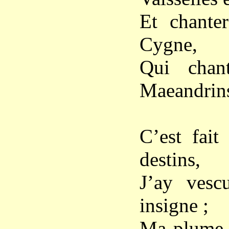
Et chante
Cygne,
Qui chan
Maeandrin
C’est fait
destins,
J’ay vesc
insigne ;
Ma plume v