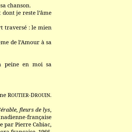
 sa chanson.
 dont je reste l’âme
 traversé : le mien
même de l’Amour à sa
à peine en moi sa
ne R
-D
.
OUTIER
ROUIN
’érable, fleurs de lys
,
canadienne-française
ée par Pierre Cabiac,
pora française, 1966.