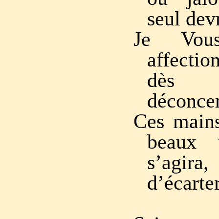
seul dev
Je Vou
affectio
dès 
déconcer
Ces mains
beaux v
s’agira
d’écarter