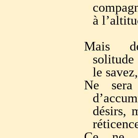
compagn
à l’altit
Mais d
solitud
le savez
Ne sera 
d’accu
désirs, 
réticenc
Ce ne s