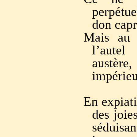
perpétue
don capr
Mais au 
l’aut
austè
impérieu
En expiati
des joies
séduisan