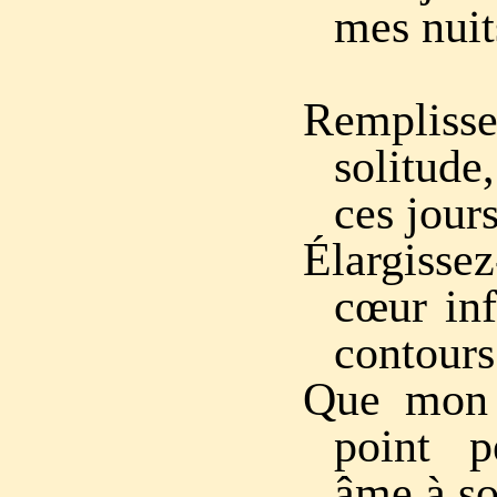
mes nuit
Remplisse
solitud
ces jours
Élargiss
cœur inf
contours
Que mon 
point 
âme à so