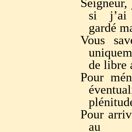
Seigneur, 
si j’ai
gardé ma
Vous sav
uniquem
de libre 
Pour mén
éventua
plénitud
Pour arriv
au c