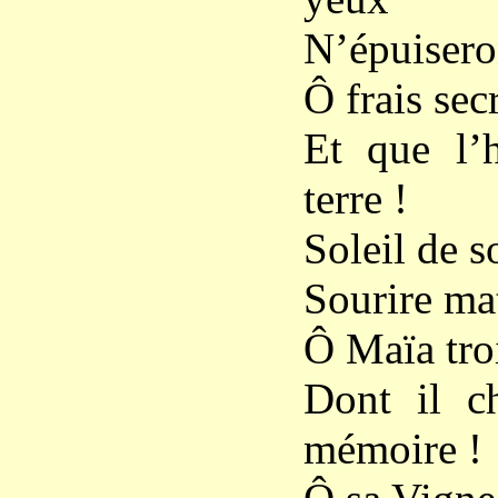
N’épuiseron
Ô frais sec
Et que l’
terre !
Soleil de s
Sourire ma
Ô Maïa troi
Dont il c
mémoire !