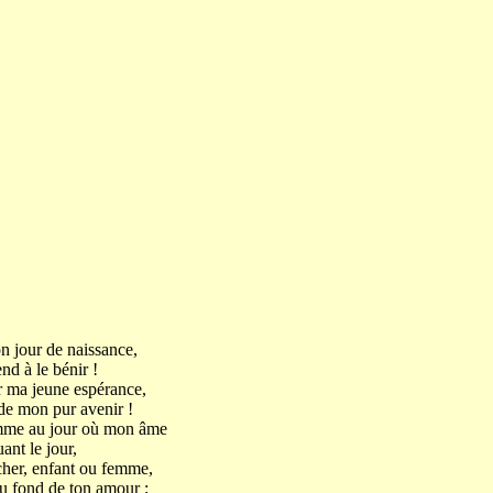
n jour de naissance,
nd à le bénir !
 ma jeune espérance,
 de mon pur avenir !
comme au jour où mon âme
ant le jour,
cher, enfant ou femme,
u fond de ton amour ;