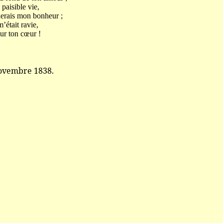
 paisible vie,
ierais mon bonheur ;
m’était ravie,
sur ton cœur !
ovembre 1838.