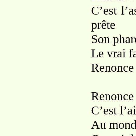
C’est l’a
prête
Son phare
Le vrai f
Renonce à
Renonce à
C’est l’a
Au monde 