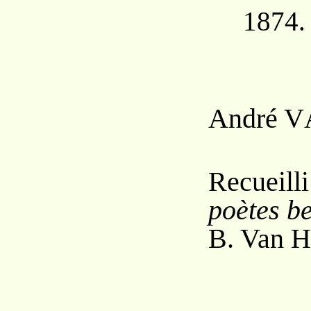
1874.
André V
Recueil
poètes b
B. Van H