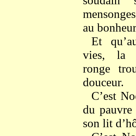
soudain 
mensonges
au bonheur
Et qu’a
vies, la 
ronge tr
douceur.
C’est No
du pauvre 
son lit d’hô