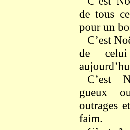
C’est No
de tous ce
pour un bo
C’est Noë
de celui
aujourd’hui
C’est 
gueux ou
outrages e
faim.