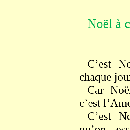
Noël à 
C’est No
chaque jou
Car Noë
c’est l’Am
C’est N
qu’on es