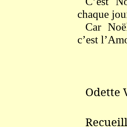
C’est No
chaque jou
Car Noë
c’est l’Am
Odette
Recue