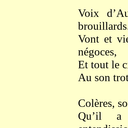
Voix d’Au
brouillards
Vont et vi
négoces,
Et tout le 
Au son tro
Colères, so
Qu’il a