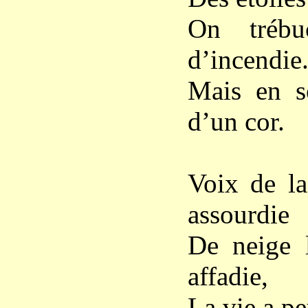
On trébu
d’incendie.
Mais en s
d’un cor.
Voix de la
assourdie
De neige l
affadie,
La vie a pe