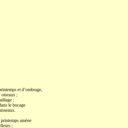
 printemps et d’ombrage,
oiseaux ;
uillage ;
 dans le bocage
isseaux.
le printemps amène
leurs ;