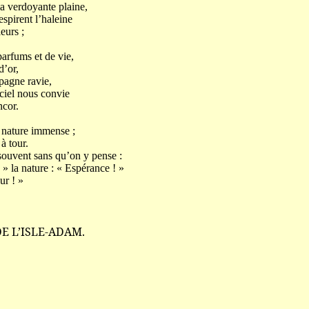
a verdoyante plaine,
espirent l’haleine
urs ;
parfums et de vie,
’or,
pagne ravie,
 ciel nous convie
cor.
a nature immense ;
 tour.
souvent sans qu’on y pense :
 » la nature : « Espérance ! »
r ! »
DE L’ISLE-ADAM.