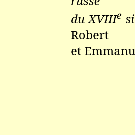
russe
e
du XVIII
si
Robert
et Emmanue