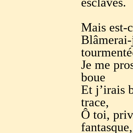
esclaves.
Mais est-ce
Blâmerai-
tourmenté
Je me pros
boue
Et j’irais 
trace,
Ô toi, pri
fantasque,