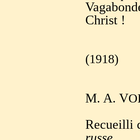
Vagabonde 
Christ !
(1918)
M. A. V
O
Recueilli
russe
,