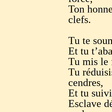
Ton honneu
clefs.
Tu te soum
Et tu t’ab
Tu mis le 
Tu réduis
cendres,
Et tu suivi
Esclave d