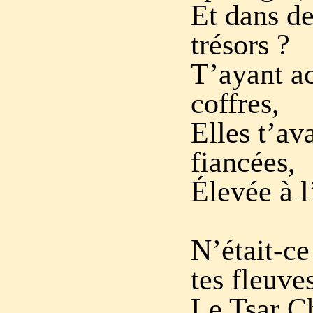
Et dans de
trésors ?
T’ayant ac
coffres,
Elles t’ava
fiancées,
Élevée à l
N’était-ce
tes fleuve
Le Tsar Ch