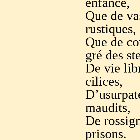
enfance,
Que de vas
rustiques,
Que de cou
gré des st
De vie lib
cilices,
D’usurpate
maudits,
De rossign
prisons.