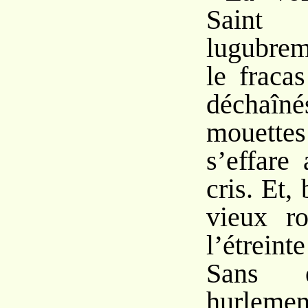
Saint
lugubrem
le fraca
déchaîn
mouette
s’effare
cris. Et,
vieux ro
l’étrein
Sans é
hurlemen