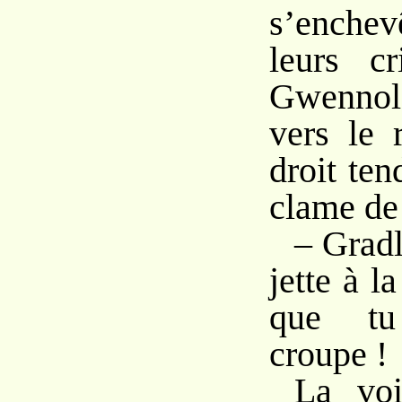
s’enche
leurs cr
Gwennol
vers le 
droit ten
clame de
– Gradl
jette à 
que tu
croupe !
La voi