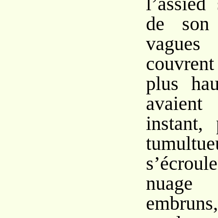
l’assied
de son 
vagues 
couvren
plus hau
avaien
instant,
tumultue
s’écrou
nuage
embruns,