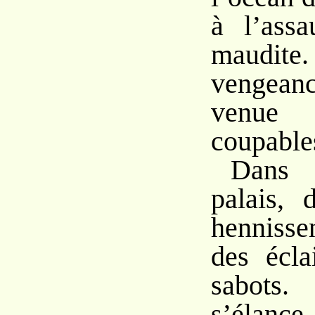
à l’assa
maudite.
vengean
venue
coupable
Dans 
palais, 
hennissent
des écla
sabots.
s’élance