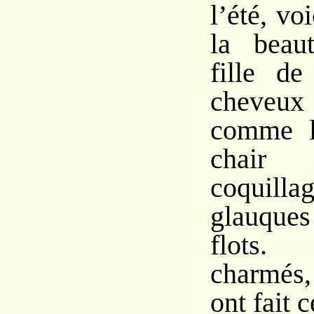
l’été, vo
la beau
fille de
cheveu
comme l
chair
coquilla
glauque
flots.
charmés,
ont fait 