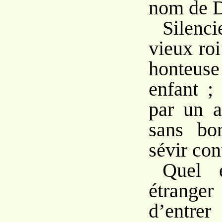
nom de D
Silenc
vieux roi
honte
enfant ;
par un a
sans bor
sévir con
Quel 
étrange
d’entrer