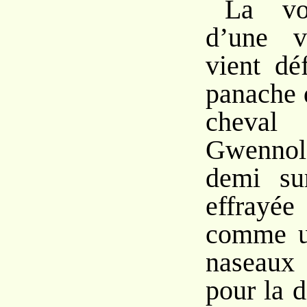
La vo
d’une v
vient dé
panache 
cheval 
Gwennolé
demi su
effray
comme un
naseaux 
pour la d