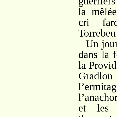
guerrier
la mêlée
cri fa
Torrebeu 
Un jour
dans la 
la Provi
Grad
l’erm
l’anacho
et les 