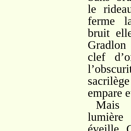
le ridea
ferme l
bruit el
Gradlon
clef d’o
l’obs
sacrilèg
empare et
Mais 
lumière
éveille 