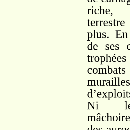
riche, 
terrestr
plus. En
de ses c
troph
combats 
muraille
d’exploi
Ni le
mâchoire
des auroc