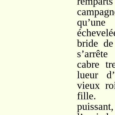
rempa
campagn
qu’u
échevelé
bride d
s’arrêt
cabre tr
lueur d’
vieux ro
fille.
puissant,