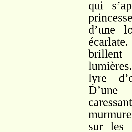
qui s’a
princess
d’une l
écarlat
brillen
lumières
lyre d’
D’une 
caress
murmure
sur les 