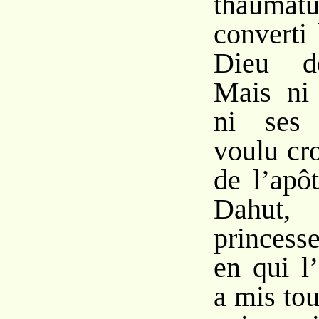
thaum
converti
Dieu de
Mais ni 
ni ses 
voulu cro
de l’apôt
Dahut, 
princes
en qui l
a mis tou