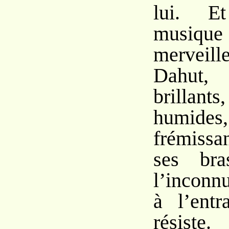
lui. E
musique
merveille
Dahut
brillant
humide
frémissa
ses bra
l’inconn
à l’entr
résiste.