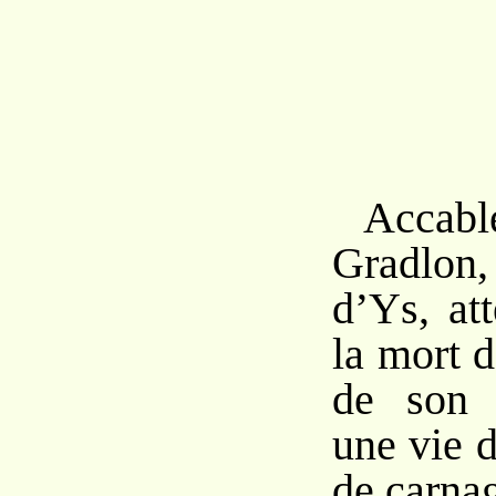
Accab
Gradlon, 
d’Ys, at
la mort d
de son 
une vie 
de carnag