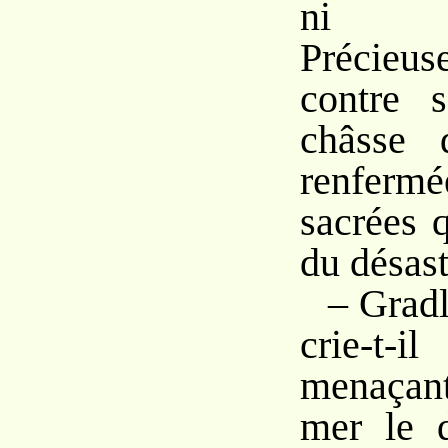
ni é
Précieus
contre s
châsse 
renfermé
sacrées 
du désast
– Gradl
crie-t-
menaçant
mer le 