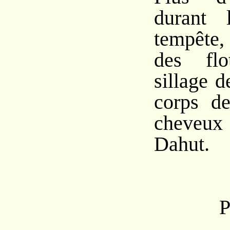
durant 
tempête
des flo
sillage d
corps de
cheveu
Dahut.
P