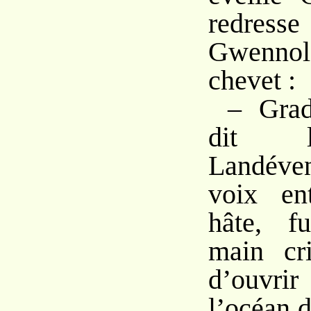
redres
Gwennol
chevet :
– Grad
dit l
Landéve
voix en
hâte, f
main cri
d’ouvrir
l’océan 