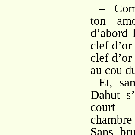
– Com
ton amo
d’abord l
clef d’or
clef d’or
au cou du
Et, sa
Dahut s’
court 
chambre
Sans bru