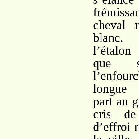
frémiss
cheval 
blanc
l’étalon
que s
l’enfour
longue 
part au 
cris de
d’effroi 