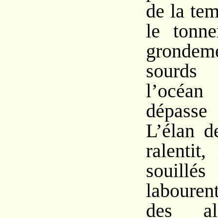
de la te
le tonne
gronde
sourds
l’océan
dépasse 
L’élan d
ralentit,
souill
labourent
des al