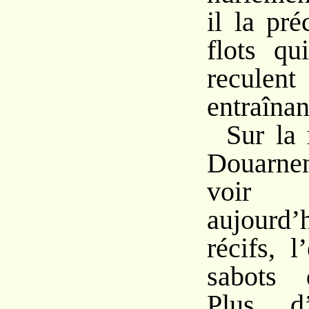
il la pré
flots qu
reculent
entraînan
Sur la 
Douarne
voir
aujourd’
récifs, 
sabots 
Plus d’