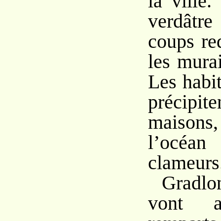
la ville
verdâtr
coups re
les murai
Les habit
précipi
maisons
l’océan
clameurs
Gradlo
vont at