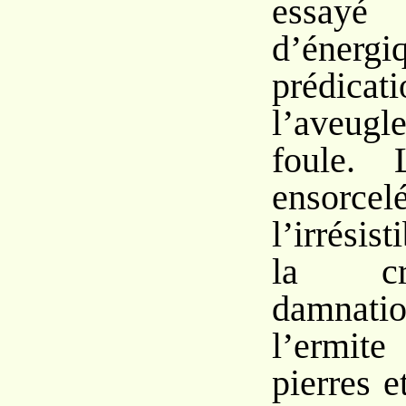
ess
d’énergi
prédicati
l’aveug
foule. 
ensor
l’irrésis
la cr
damnatio
l’ermit
pierres 