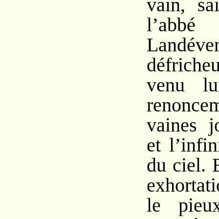
vain, sa
l’a
Landé
défricheu
venu lu
renon
vaines j
et l’infi
du ciel. 
exhortat
le pieu