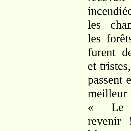
incendié
les cha
les forê
furent d
et tristes
passent e
meilleur
« Le 
revenir 