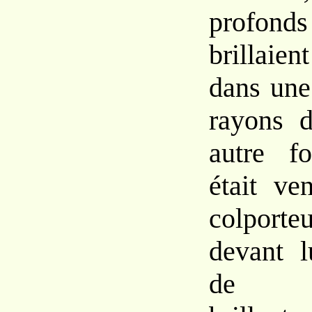
profond
brillaie
dans une
rayons d
autre f
était ve
colporteu
devant l
de fa