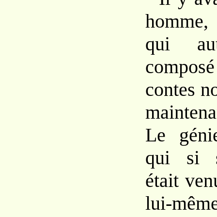
homme, 
qui aut
composé
contes n
maintenan
Le géni
qui si 
était ven
lui-même