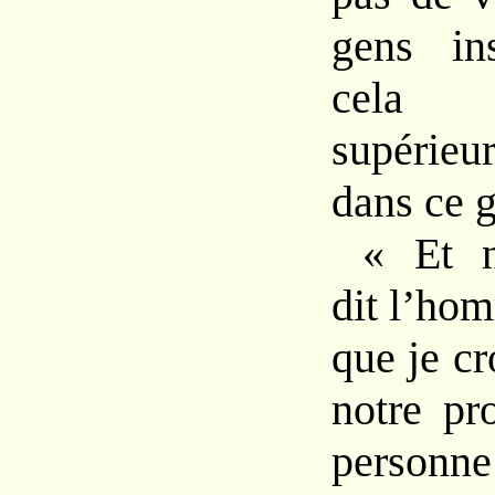
gens ins
cel
supérieu
dans ce 
« Et n
dit l’hom
que je c
notre pr
personne