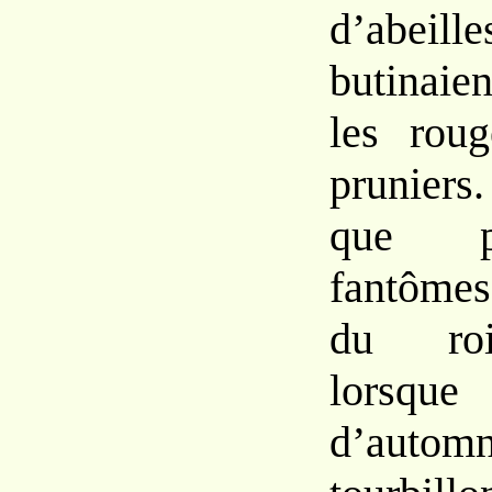
d’abe
butinaie
les roug
pruniers
que p
fantômes
du roi
lorsque
d’aut