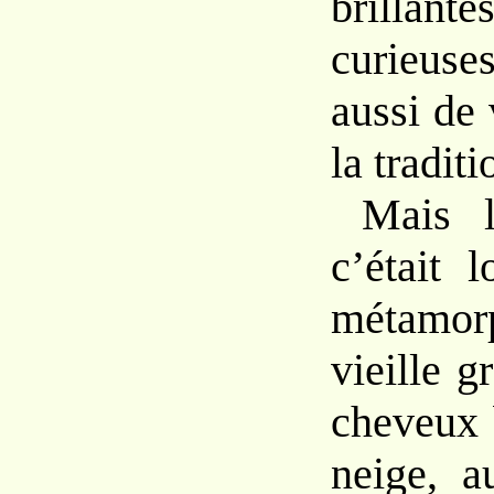
brillan
curieus
aussi de 
la tradit
Mais l
c’était l
métam
vieille 
cheveux
neige, 