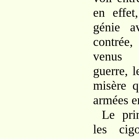
en effet
génie av
contrée
venus s
guerre, l
misère q
armées e
Le pri
les cig