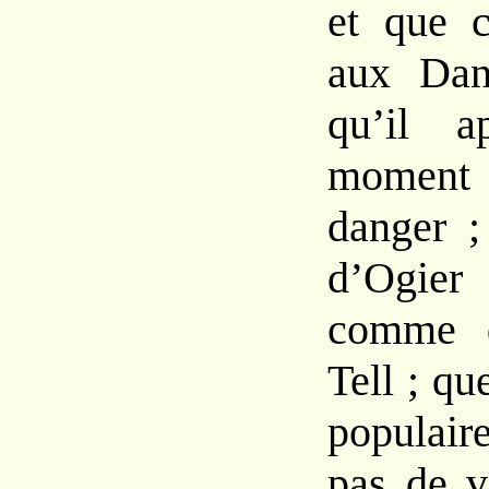
et que c
aux Dan
qu’il ap
moment 
danger ;
d’Ogie
comme d
Tell ; qu
populai
pas de v