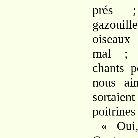
prés 
gazoui
oiseaux
mal ; 
chants p
nous ai
sortaien
poitrines
« Oui,