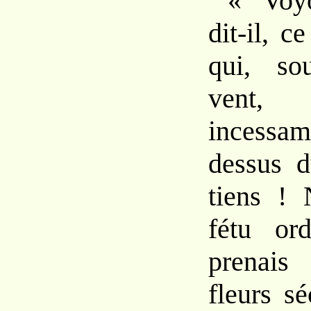
« Voy
dit-il, c
qui, so
vent,
incess
dessus d
tiens ! 
fétu ord
prenais
fleurs s