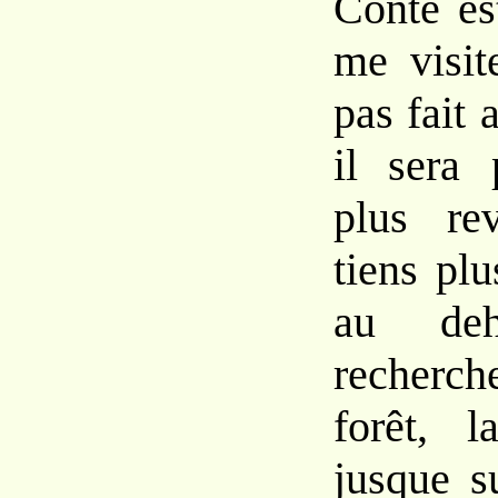
Conte es
me visit
pas fait a
il sera 
plus re
tiens plu
au de
recherch
forêt, l
jusque s