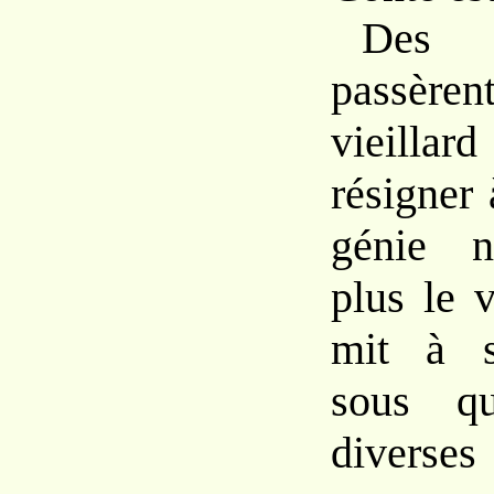
Des
passère
vieillar
résigner 
génie n
plus le v
mit à s
sous qu
diverse