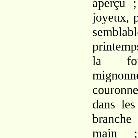
aperçu ;
joyeux, p
semb
printemp
la fo
mignonne
couronn
dans les
branche 
main 