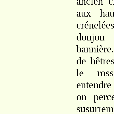
ancien c
aux hau
crénelé
donjon 
bannière
de hêtre
le ross
entendre
on perce
susurrem