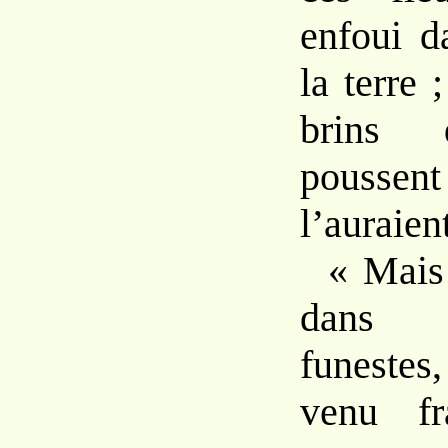
enfoui d
la terre 
brins 
poussent
l’auraient
« Mais 
dans 
funestes,
venu f