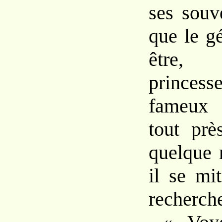
ses souv
que le gé
être,
princess
fameux 
tout prè
quelque 
il se mi
recherch