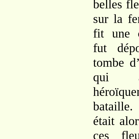
belles fl
sur la f
fit une 
fut dép
tombe d’
qui a
héroïqu
bataille
était al
ces fleu