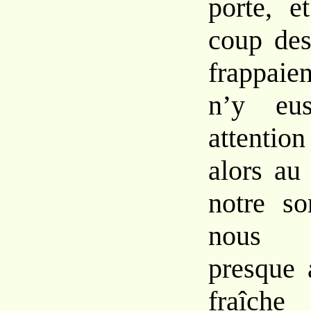
porte, e
coup des
frappaie
n’y eus
attentio
alors au
notre so
nous c
presque 
fraîche