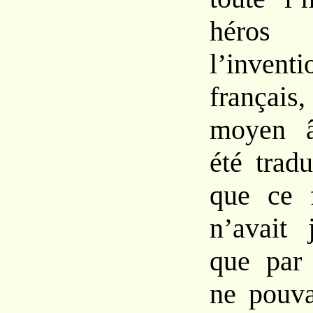
héros 
l’invent
français
moyen â
été trad
que ce 
n’avait 
que par 
ne pouva