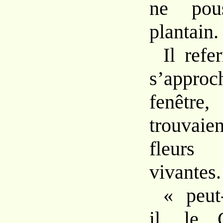
ne pou
plantain.
Il refe
s’appr
fenêt
trouvai
fleurs 
vivantes.
« peut-
il, le C