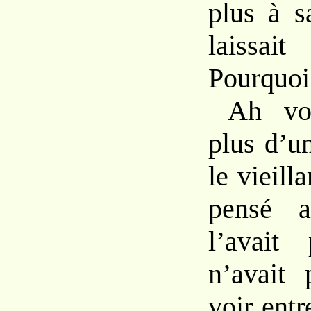
plus à s
laissai
Pourquoi
Ah vo
plus d’u
le vieill
pensé a
l’avait 
n’avait 
voir entr