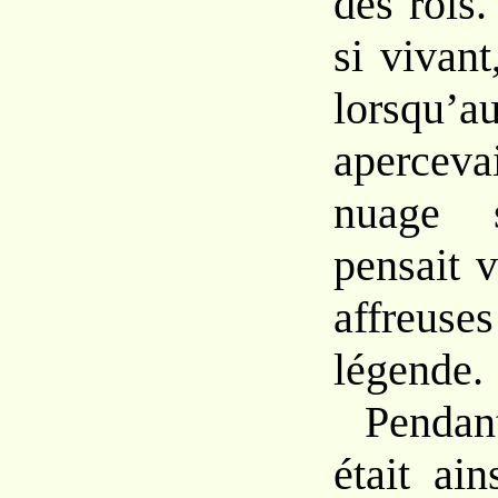
des rois.
si vivan
lorsqu
apercev
nuage s
pensait 
affreuse
légende.
Pendan
était ai