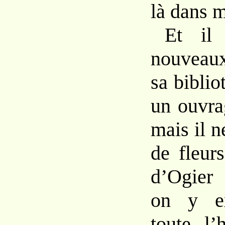
là dans m
Et il
nouveau
sa biblio
un ouvra
mais il n
de fleur
d’Ogier 
on y ex
toute l’