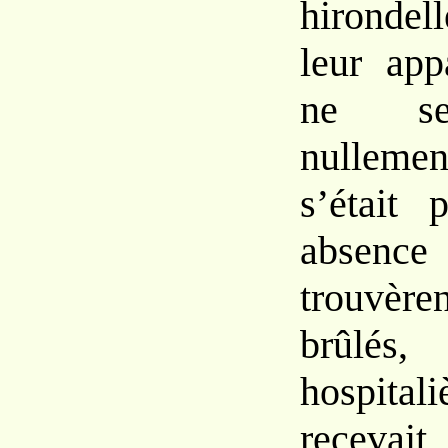
hirondell
leur app
ne se
nulleme
s’était 
absen
trouvère
brûlés,
hospitali
recevai