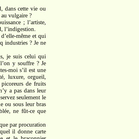
rd, dans cette vie ou
 au vulgaire ?
issance ; l’artiste,
d, l’indigestion.
t d’elle-même et qui
nq industries ? Je ne
s, je suis celui qui
l’on y souffre ? Je
es-moi s’il est une
é, luxure, orgueil,
picoreurs de fruits
 n’y a pas dans leur
bservez seulement le
e ou sous leur bras
blée, ne fût-ce que
 que par procuration
quel il donne carte
e et le braconnier