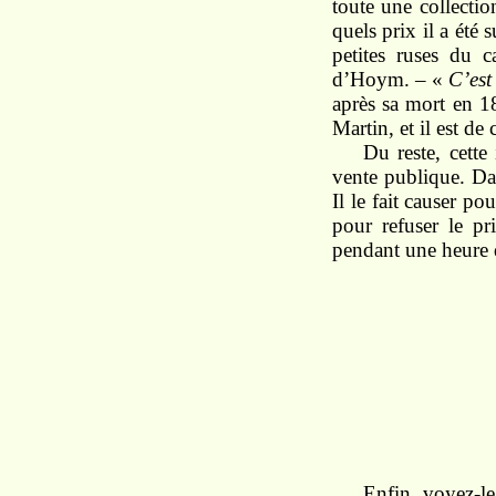
toute une collectio
quels prix il a été 
petites ruses du
d’Hoym. – «
C’est
après sa mort en 18
Martin, et il est de
Du reste, cette
vente publique. Dan
Il le fait causer p
pour refuser le pri
pendant une heure d
Enfin, voyez-le 