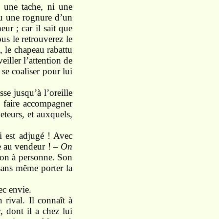
i une tache, ni une
ou une rognure d’un
ur ; car il sait que
ous le retrouverez le
, le chapeau rabattu
iller l’attention de
 se coaliser pour lui
se jusqu’à l’oreille
e faire accompagner
eteurs, et auxquels,
i est adjugé ! Avec
ue au vendeur ! –
On
ion à personne. Son
 sans même porter la
vec envie.
 rival. Il connaît à
x
, dont il a chez lui