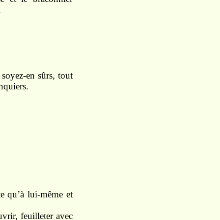
.
 soyez-en sûrs, tout
anquiers.
rte qu’à lui-même et
rir, feuilleter avec