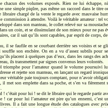
ile chacun des volumes exposés. Rien ne lui échappe, n
e une simple piqûre, pas même un raccord dans le titre 
 libraire chargé de la vente le regarde avec mauvaise hume
de commission à attendre. Voilà le véritable amateur : tel v
nveloppé dans son manteau, le collet relevé sur sa moustache
dans un coin, et se dissimulant de son mieux pour ne pas éve
aires, car il sait qu’ils sont capables, par esprit de corps, de
il se faufile en se courbant derrière ses voisins et se glis
il souffle son enchère. On en a vu d’assez subtils pour s
’ils placent à quelques pas d’eux, dans les rangs des ach
reau, ils transmettent par signes convenus leurs volontés.
el triomphe pour l’amateur quand le volume poursuivi lu
redresse et rejette son manteau, en lançant un regard ironiq
eur véritable paie toujours comptant, pour n’avoir obligat
é, il met son emplette dans sa poche, et s’en va fièrement
.
d ! c’était pour lui ! se dit le libraire qui le regarde partir a
me ! car pour lui l’amateur est pire qu’un ennemi, c’est un
livres. Il a fait une longue étude des catalogues
avec pri