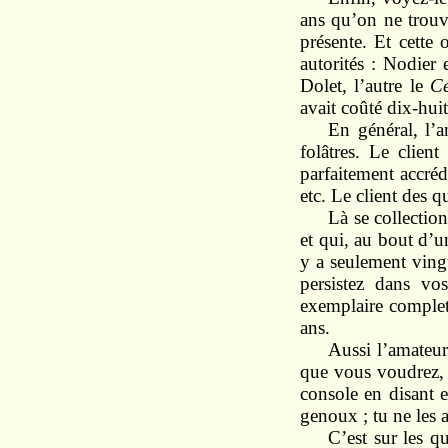
ans qu’on ne trouve
présente. Et cette 
autorités : Nodier 
Dolet, l’autre le
C
avait coûté dix-hui
En général, l’a
folâtres. Le client
parfaitement accréd
etc. Le client des q
Là se collection
et qui, au bout d’u
y a seulement ving
persistez dans vo
exemplaire complet
ans.
Aussi l’amateur 
que vous voudrez, 
console en disant 
genoux ; tu ne les a
C’est sur les q