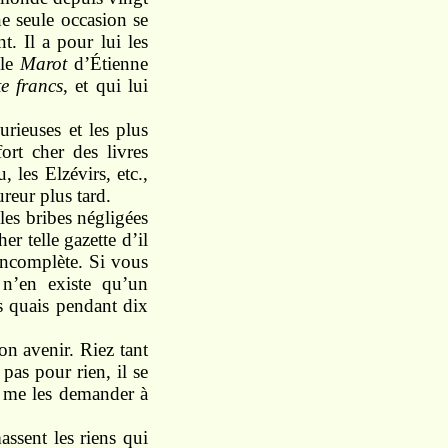
ne seule occasion se
t. Il a pour lui les
 le
Marot
d’Étienne
e francs
, et qui lui
urieuses et les plus
fort cher des livres
 les Elzévirs, etc.,
ureur plus tard.
les bribes négligées
r telle gazette d’il
incomplète. Si vous
 n’en existe qu’un
s quais pendant dix
on avenir. Riez tant
as pour rien, il se
s me les demander à
assent les riens qui