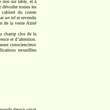
 mis sur table, et à
e dévoiler toutes les
 cabinet du comte
par
un tel
et revendu
nt de la vente Aimé
 du champ clos de la
ence et d’attention.
 assez consciencieux
ications recueillies
le monde depuis vingt