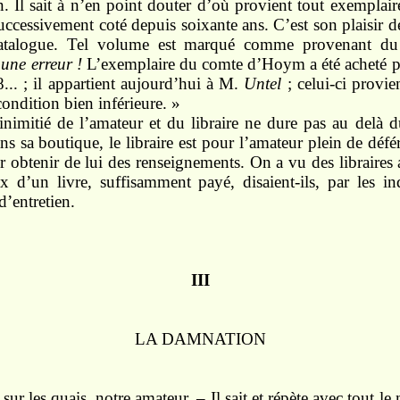
n. Il sait à n’en point douter d’où provient tout exemplaire
successivement coté depuis soixante ans. C’est son plaisir d
 catalogue. Tel volume est marqué comme provenant du
 une erreur !
L’exemplaire du comte d’Hoym a été acheté 
... ; il appartient aujourd’hui à M.
Untel
; celui-ci provie
 condition bien inférieure. »
 inimitié de l’amateur et du libraire ne dure pas au delà
s sa boutique, le libraire est pour l’amateur plein de défér
our obtenir de lui des renseignements. On a vu des libraires
x d’un livre, suffisamment payé, disaient-ils, par les ind
’entretien.
III
LA DAMNATION
sur les quais, notre amateur. – Il sait et répète avec tout 