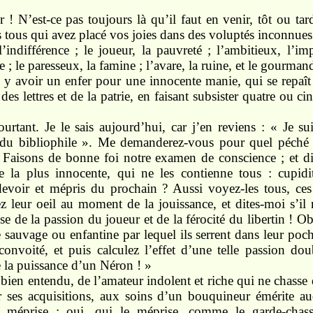
er ! N’est-ce pas toujours là qu’il faut en venir, tôt ou ta
s tous qui avez placé vos joies dans des voluptés inconnues
indifférence ; le joueur, la pauvreté ; l’ambitieux, l’impu
ie ; le paresseux, la famine ; l’avare, la ruine, et le gourman
l y avoir un enfer pour une innocente manie, qui se repaî
es lettres et de la patrie, en faisant subsister quatre ou ci
urtant. Je le sais aujourd’hui, car j’en reviens : « Je sui
 du bibliophile ». Me demanderez-vous pour quel péché 
 Faisons de bonne foi notre examen de conscience ; et dit
la plus innocente, qui ne les contienne tous : cupidit
devoir et mépris du prochain ? Aussi voyez-les tous, ces 
z leur oeil au moment de la jouissance, et dites-moi s’il
e de la passion du joueur et de la férocité du libertin ! O
sauvage ou enfantine par lequel ils serrent dans leur poch
convoité, et puis calculez l’effet d’une telle passion dou
 la puissance d’un Néron ! »
, bien entendu, de l’amateur indolent et riche qui ne chasse
r ses acquisitions, aux soins d’un bouquineur émérite au
e méprise ; oui, qui le méprise, comme le garde-chass