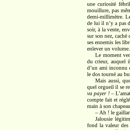
une curiosité fébr
mouillure, pas mêm
demi-millimètre. Le
de lui il n’y a pas 
soir, à la vente, e
sur son nez, caché 
ses ennemis les libr
enlever un volume.
Le moment venu, 
du crieur, auquel 
d’un ami inconnu qu
le dos tourné au bu
Mais aussi, qu
quel orgueil il se 
va payer !
– L’amat
compte fait et régl
main à son chapeau
– Ah ! le gaillar
Jalousie légiti
fond la valeur des 