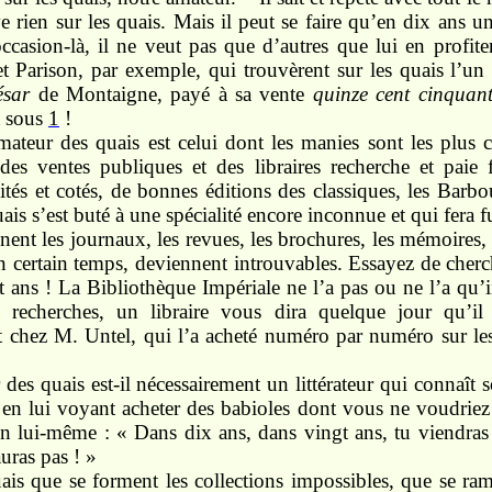
 rien sur les quais. Mais il peut se faire qu’en dix ans u
occasion-là, il ne veut pas que d’autres que lui en profiten
et Parison, par exemple, qui trouvèrent sur les quais l’un
ésar
de Montaigne, payé à sa vente
quinze cent cinquant
t sous
1
!
mateur des quais est celui dont les manies sont les plus c
 des ventes publiques et des libraires recherche et paie 
ités et cotés, de bonnes éditions des classiques, les Barbou,
uais s’est buté à une spécialité encore inconnue et qui fera f
nent les journaux, les revues, les brochures, les mémoires, 
n certain temps, deviennent introuvables. Essayez de cherche
t ans ! La Bibliothèque Impériale ne l’a pas ou ne l’a qu’
s recherches, un libraire vous dira quelque jour qu’il
 chez M. Untel, qui l’a acheté numéro par numéro sur le
des quais est-il nécessairement un littérateur qui connaît s
en lui voyant acheter des babioles dont vous ne voudriez p
en lui-même : « Dans dix ans, dans vingt ans, tu viendra
uras pas ! »
uais que se forment les collections impossibles, que se ram