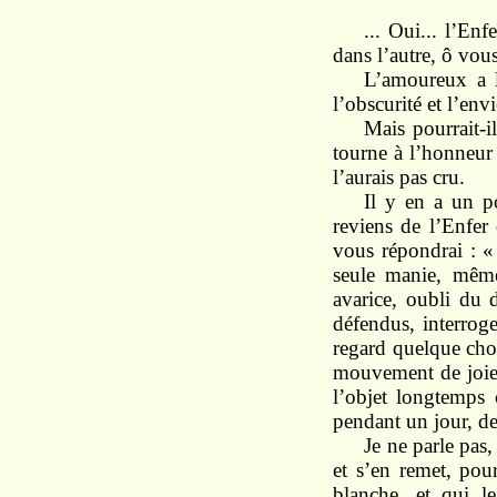
... Oui... l’Enf
dans l’autre, ô vou
L’amoureux a l’
l’obscurité et l’env
Mais pourrait-i
tourne à l’honneur d
l’aurais pas cru.
Il y en a un po
reviens de l’Enfer
vous répondrai : «
seule manie, même 
avarice, oubli du 
défendus, interroge
regard quelque chos
mouvement de joie 
l’objet longtemps 
pendant un jour, de
Je ne parle pas
et s’en remet, pou
blanche, et qui l