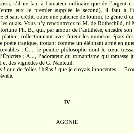
ussi, s’il ne faut à l’amateur ordinaire que de l’argent e
entre eux le premier supplée le second), il faut à l’
 et sans crédit, outre une patience de fourmi, le génie d’u
les quais. Vous n’y rencontrerez ni M. de Rothschild, ni 
fortune Ph. B., qui, par amour de l’antithèse, encadre son 
platine, collectionnant avec fureur les numéros épars des
 le poète tragique, trottant comme un éléphant armé en guer
cevables ; C..., le peintre philosophe dont le cœur tressa
’Épictète ; A..., l’adorateur du romantisme qui ramasse j
l et des vignettes de C. Nanteuil.
 ! que de folies ! hélas ! que je croyais innocentes. – É
évélé.
IV
AGONIE