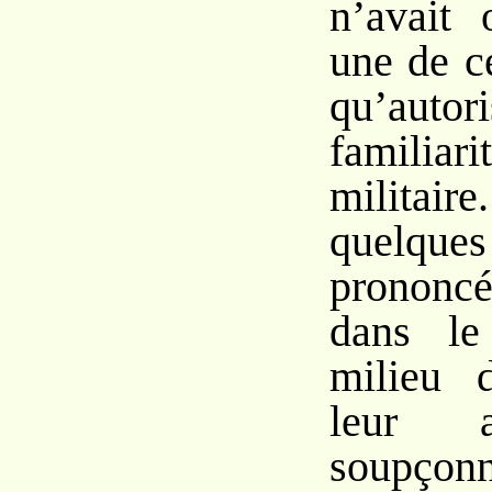
n’avait 
une de c
qu’au
familiar
militai
quelqu
prononc
dans le
milieu 
leur a
soupç