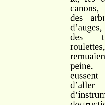
canons,
des arb
d’auges,
des t
roulet
remuai
peine, 
eussen
d’all
d’instr
destructi