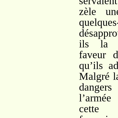
servaien
zèle un
quelques
désappro
ils la 
faveur 
qu’ils a
Malgré la
dangers
l’armée
cette 