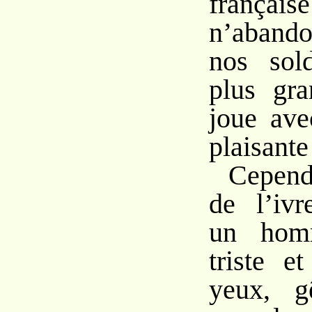
franç
n’aband
nos sol
plus gra
joue ave
plaisante
Cepend
de l’ivr
un homm
triste e
yeux, g