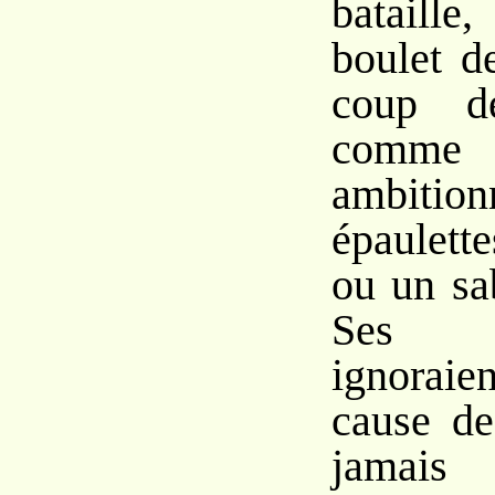
bataille
boulet d
coup de
comme
ambitio
épaulett
ou un sa
Ses c
ignoraie
cause de
jamais 