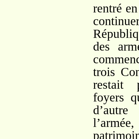
rentré e
contin
Républiq
des arme
commenc
trois Co
restait 
foyers q
d’autre
l’armé
patrimo