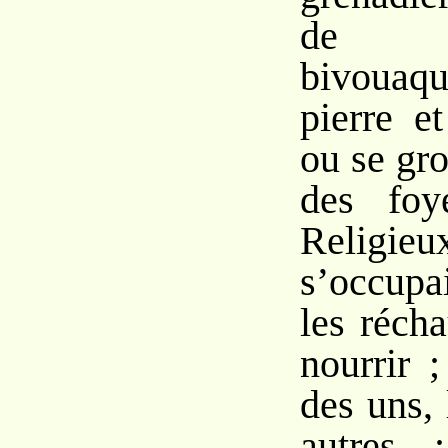
de f
bivouaq
pierre e
ou se gr
des foy
Relig
s’occupa
les récha
nourrir 
des uns, 
autres 