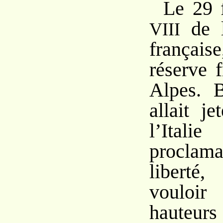
Le 29 f
de l
VIII
français
réserve f
Alpes. B
allait j
l’Ital
procla
libert
vouloir 
hauteu