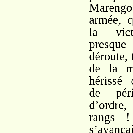
Marengo
armée, q
la vict
presque 
déroute, 
de la m
hérissé 
de pér
d’ordr
rangs !
s’avança