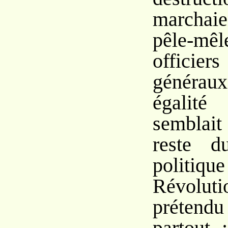
marchai
pêle-mê
offici
générau
égalit
semblai
reste d
politi
Révolu
préten
partout 