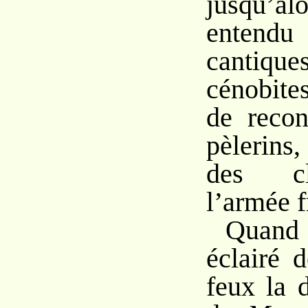
jusqu’al
entendu 
canti
cénobites
de recon
pèlerins,
des c
l’armée f
Quand 
éclairé 
feux la 