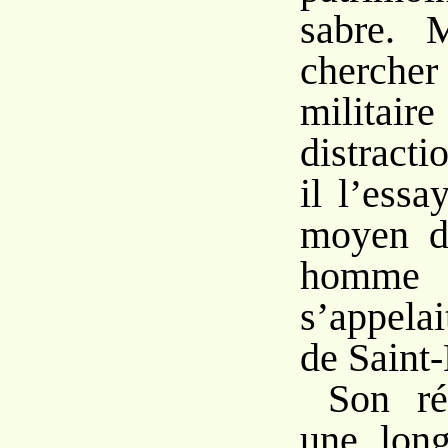
sabre. 
chercher
milit
distracti
il l’ess
moyen d
homme
s’appela
de Saint
Son ré
une long