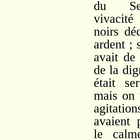
du Se
vivacit
noirs dé
ardent ; 
avait de
de la dig
était se
mais on 
agitatio
avaient 
le calm