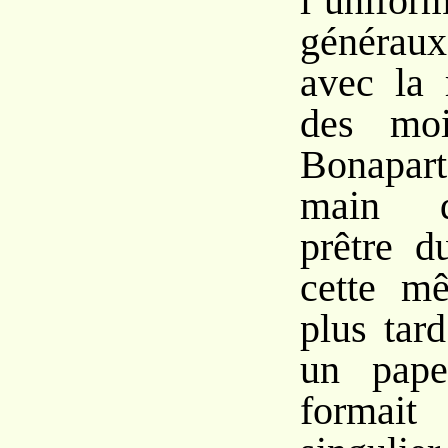
l’uni
généra
avec la 
des moi
Bonapar
main d
prêtre d
cette m
plus tar
un pape
formait