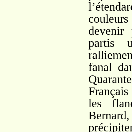
l’étend
couleurs
devenir 
partis 
rallieme
fanal da
Quara
Français
les fla
Bernar
préci