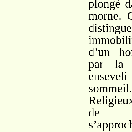
plongé d
morne. 
distin
immobili
d’un ho
par la 
enseve
somme
Religieu
de l’
s’appro