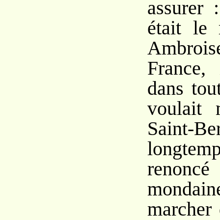
assurer 
était le
Ambro
France, 
dans tou
voulait 
Saint-Be
longtem
renoncé
monda
marcher 