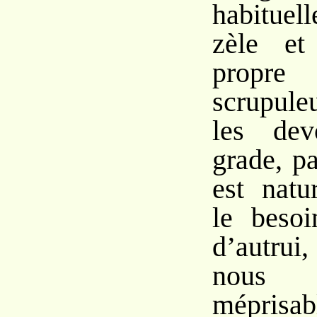
habituell
zèle et
propre
scrupul
les dev
grade, p
est natu
le besoi
d’autru
nous
mépris