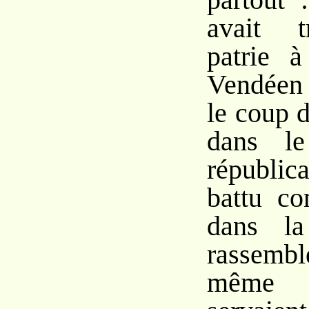
avait t
patrie à
Vendéen 
le coup d
dans 
républic
battu co
dans la
rassemb
même 