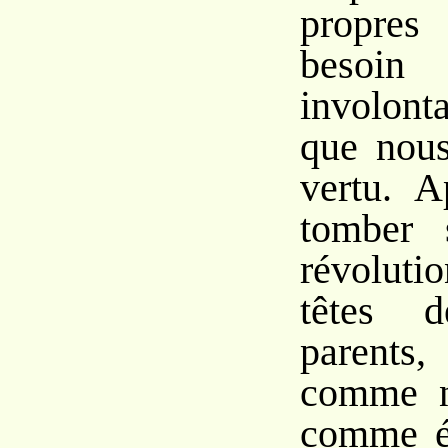
propre
besoi
involon
que nous
vertu. A
tomber 
révolut
têtes 
parent
comme n
comme ém