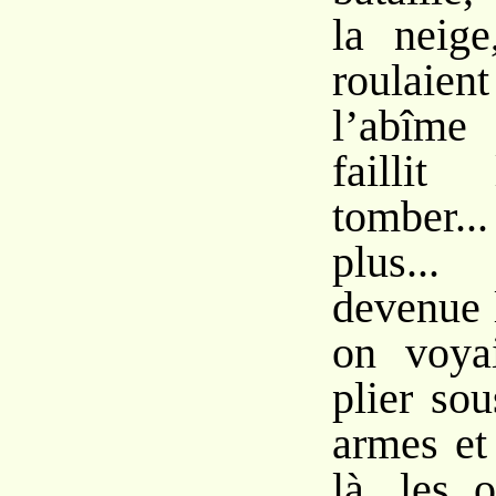
la neige
roulaie
l’abîme
faillit
tomber.
plus...
devenue 
on voya
plier so
armes et
là, les 