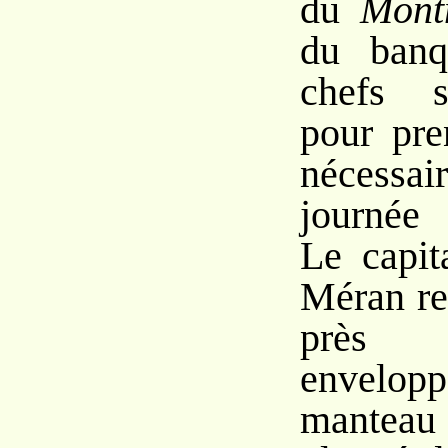
du
Mont
du banq
chefs s
pour pre
nécessa
journée 
Le capit
Méran res
près 
envelopp
mantea