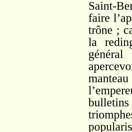
Saint-B
faire l’a
trône ; c
la redin
général
apercev
manteau 
l’emp
bullet
triomp
populari