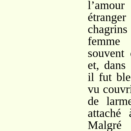
l’amour 
étran
chagrin
femme 
souvent 
et, dans
il fut bl
vu couvri
de larme
attaché 
Malgré