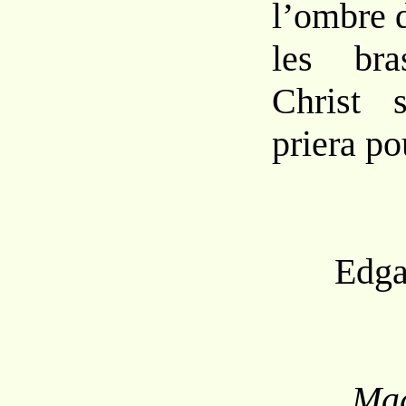
l’ombre 
les br
Christ s
priera po
Edga
Mag