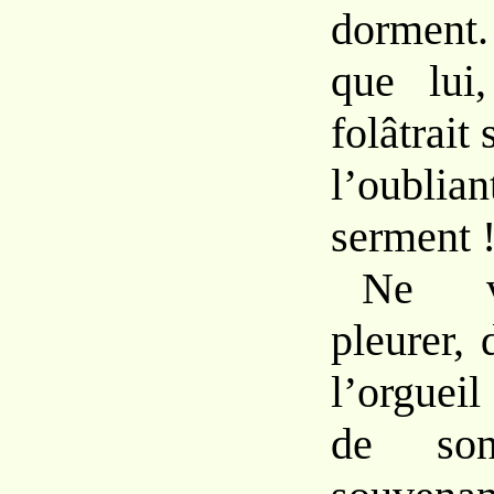
dorment.
que lui,
folâtrait
l’oubli
serment 
Ne v
pleurer, 
l’orgueil
de so