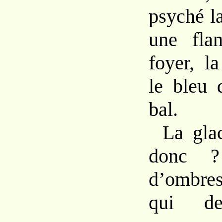
psyché l
une fla
foyer, l
le bleu 
bal.
La gla
donc ?
d’ombres
qui dev