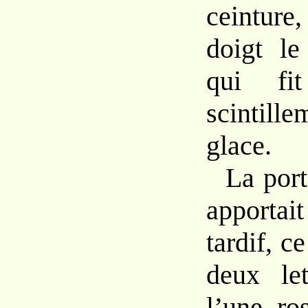
ceintur
doigt le
qui fi
scintill
glace.
La port
apportai
tardif, ce
deux let
l’une r