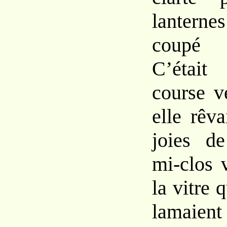
lanterne
coupé l
C’était
course ve
elle rêva
joies de
mi-clos 
la vitre 
lamaient