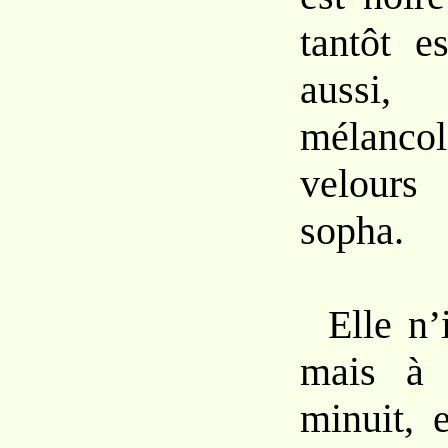
tantôt e
auss
mélanco
velour
sopha.
Elle n’
mais à 
minuit, 