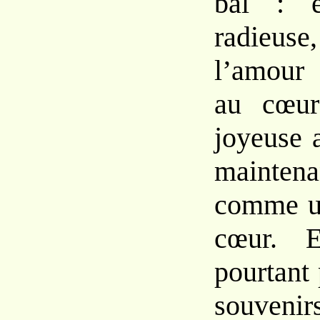
bal : e
radieus
l’amour 
au cœu
joyeuse a
mainte
comme un
cœur. E
pourtant 
souve