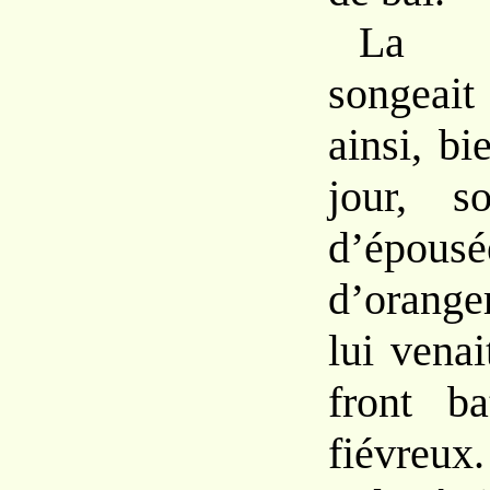
La j
songeait
ainsi, bi
jour, s
d’épousé
d’orange
lui venai
front ba
fiévreux.