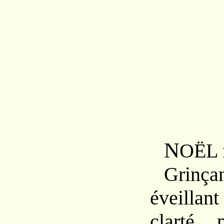
N
OËL n
Grinça
éveillan
clarté 