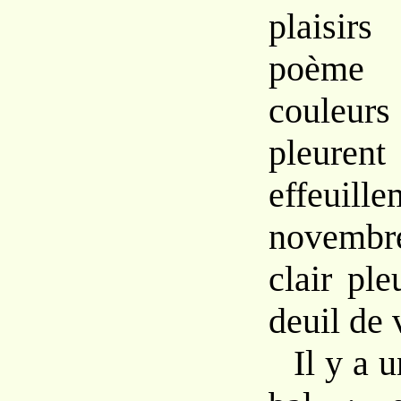
plaisir
poème t
couleurs
pleure
effeui
novembr
clair pl
deuil de 
Il y a u