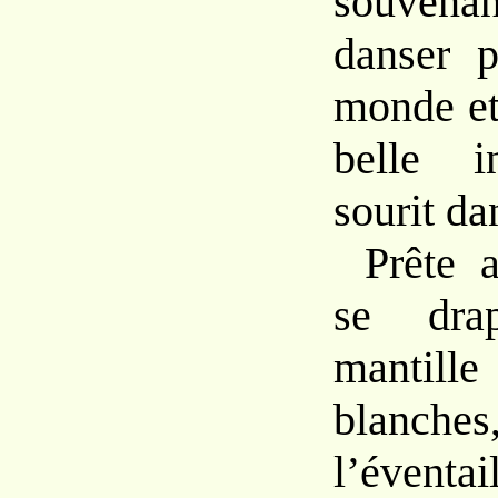
souvenant
danser p
monde et 
belle i
sourit da
Prête a
se dra
mantill
blanc
l’éventa