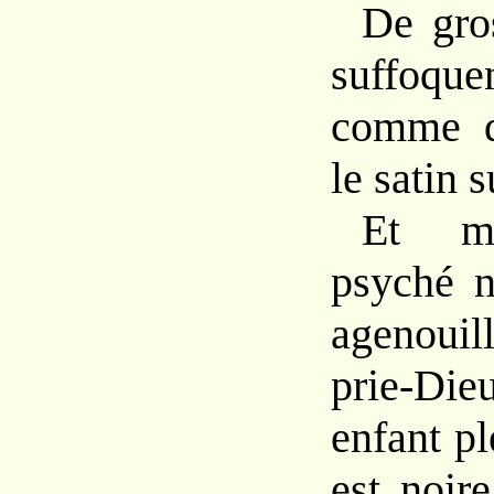
De gro
suffoque
comme d
le satin s
Et ma
psyché n
agenoui
prie-Di
enfant pl
est noir