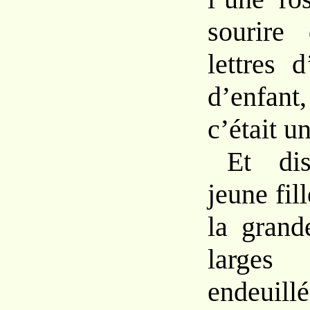
sourire 
lettres 
d’enfan
c’était u
Et dis
jeune fill
la grand
larges 
endeuillés