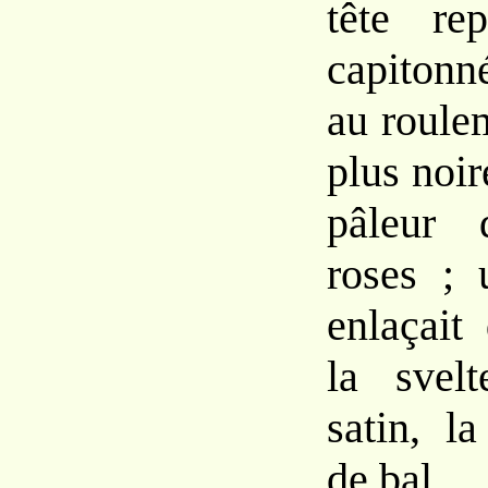
tête re
capitonn
au roule
plus noir
pâleur 
roses ; 
enlaçait
la svel
satin, l
de bal.