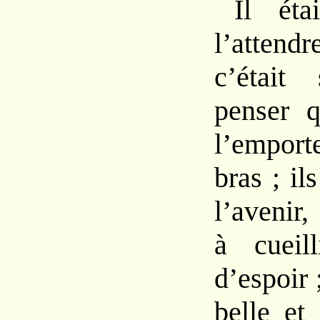
Il éta
l’attend
c’était
penser q
l’emport
bras ; il
l’avenir,
à cueill
d’espoir 
belle et