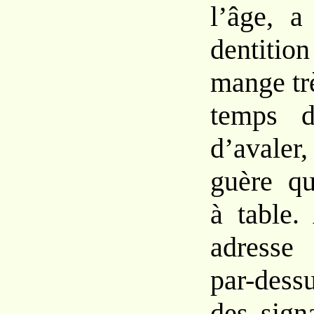
l’âge, a
dentitio
mange trè
temps d
d’avale
guère qu
à table.
adresse
par-dess
des sign