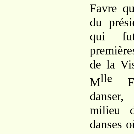
Favre qui
du prési
qui f
première
de la Vis
lle
M
Fav
danser,
milieu 
danses où