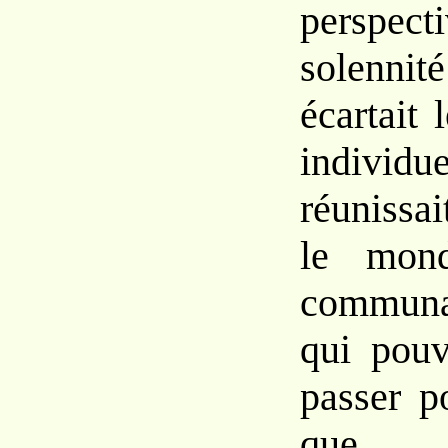
perspe
solenni
écartait 
indivi
réunissai
le mon
communa
qui pouv
passer p
que 