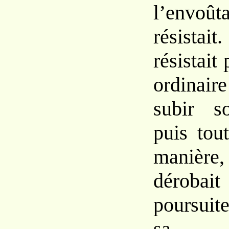
l’envoû
résista
résistait
ordinair
subir s
puis tou
manièr
dérob
poursuite
sa 