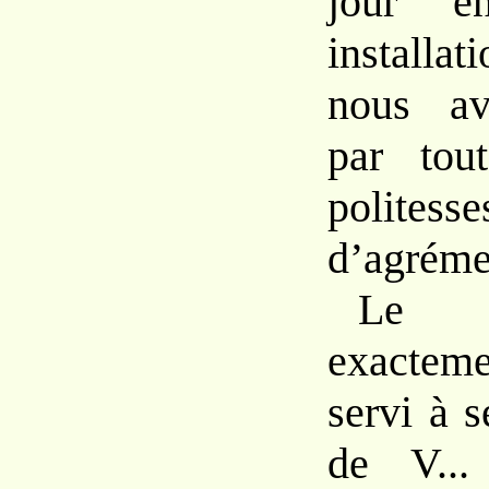
jour e
installa
nous av
par tou
polit
d’agréme
Le d
exacteme
servi à 
de V...