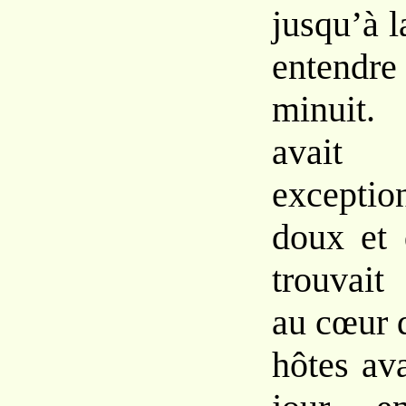
jusqu’à l
entendr
minuit
avai
exceptio
doux et 
trouvait
au cœur d
hôtes av