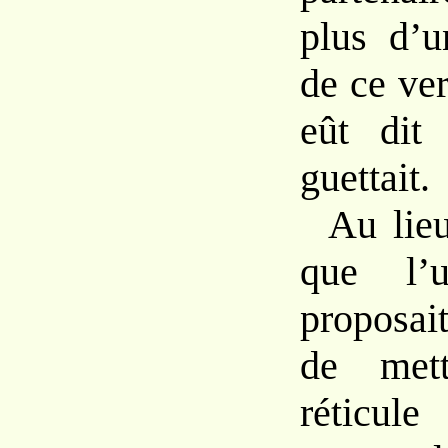
plus d’u
de ce ver
eût dit
guettait.
Au lie
que l’
proposai
de met
réticul