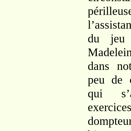
périlleu
l’assistan
du jeu 
Madelein
dans not
peu de c
qui s’
exerc
dompteu