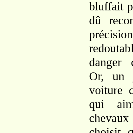
bluffait p
dû recon
précision
redoutab
danger 
Or, un 
voiture 
qui ai
chevaux
choisit 