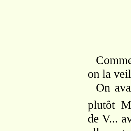
Commen
on la vei
On ava
plutôt 
de V... a