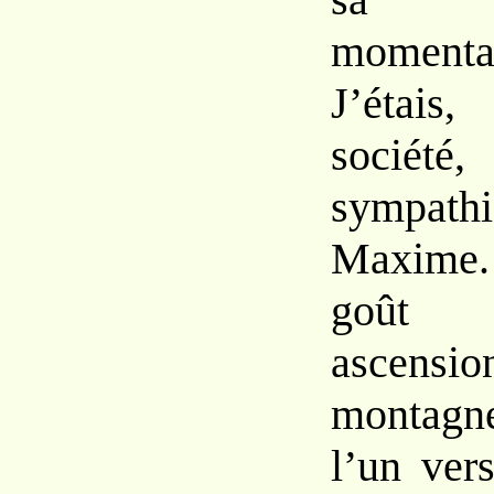
momenta
J’étai
sociét
sympat
Maxim
goût 
ascen
montagne
l’un vers