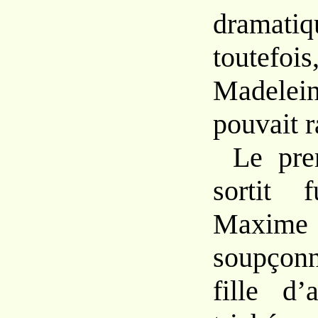
dramatiqu
toutef
Madelei
pouvait r
Le pre
sortit 
Maxim
soupçon
fille d