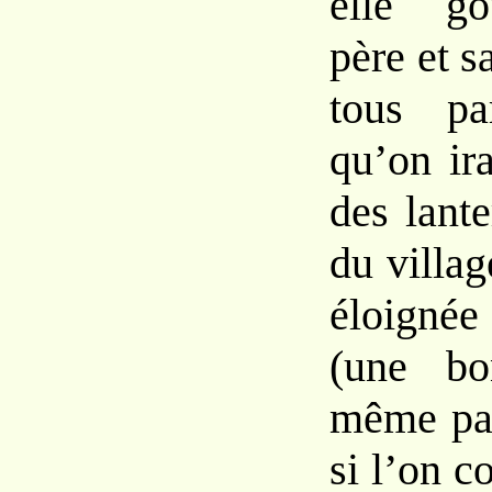
elle go
père et s
tous pa
qu’on ir
des lante
du villag
éloigné
(une bo
même pas
si l’on 