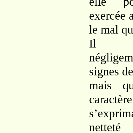
elle po
exercée 
le mal qu
Il m
négligem
signes de
mais qu
carac
s’expr
nette