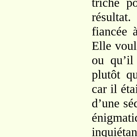
triché p
résultat
fiancée 
Elle voula
ou qu’il
plutôt qu
car il éta
d’une sé
énigm
inquiét