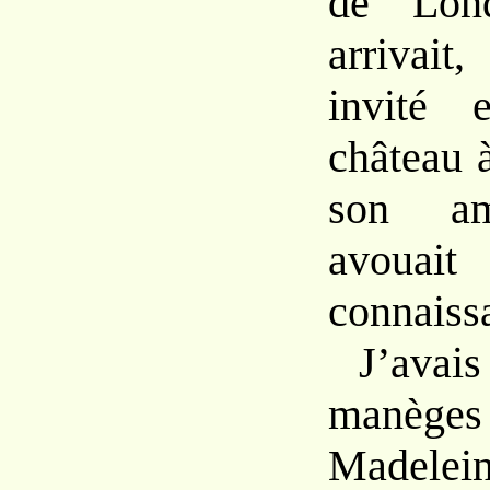
de Lond
arrivait
invité 
château à
son am
avouai
connaissa
J’avais
manège
Madel