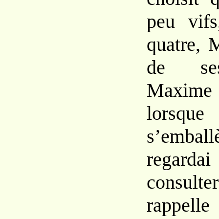
peu vifs
quatre, 
de ses
Maxime 
lorsque
s’embal
regard
consult
rappelle