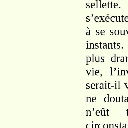
sellett
s’exécut
à se sou
instants
plus dra
vie, l’in
serait-il
ne douta
n’eût t
circonst