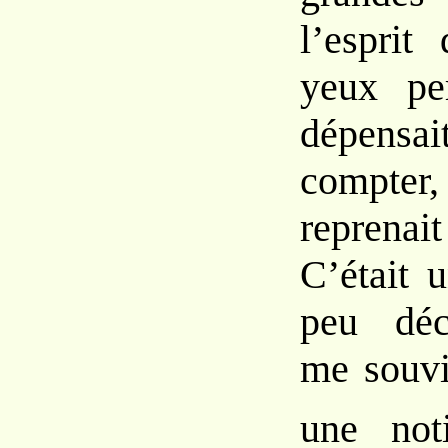
l’esprit 
yeux pe
dépen
compter
reprenai
C’était 
peu déc
me souvi
une no