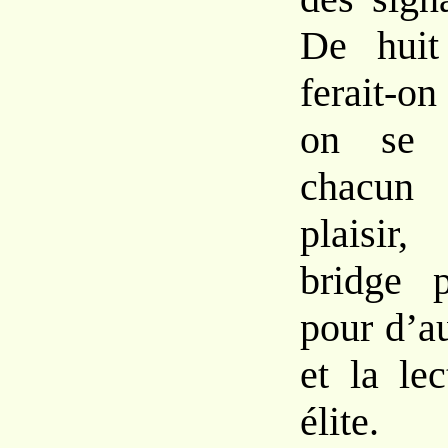
De huit
ferait-o
on se d
chacun 
plaisir,
bridge 
pour d’au
et la le
élite