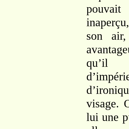
pouva
inaperç
son air,
avantage
qu’il
d’imp
d’ironi
visage. 
lui une 