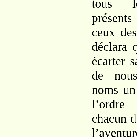
tous 
présent
ceux des
déclara q
écarter s
de nous
noms un 
l’ordre
chacun d
l’avent