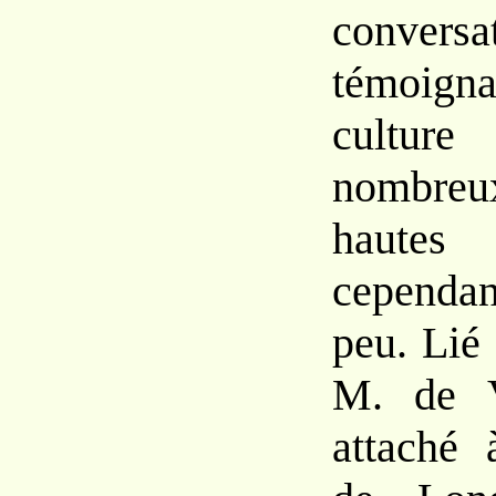
conversa
témoig
culture
nombreu
hautes 
cependant
peu. Lié 
M. de V.
attaché 