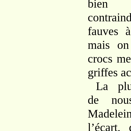
bien
contrai
fauves à
mais on
crocs me
griffes a
La plu
de nous
Madelei
l’écart,