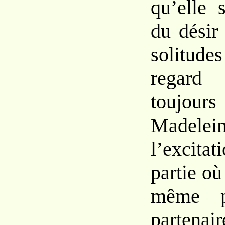
qu’elle 
du désir
solitudes
regard 
toujour
Madelein
l’excit
partie où 
même p
partenai