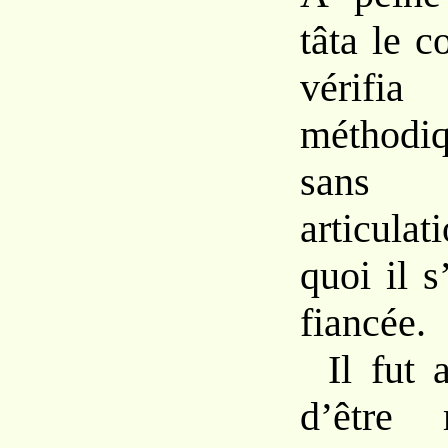
tâta le c
vérifia
méthod
sans 
articul
quoi il 
fiancée.
Il fut 
d’être