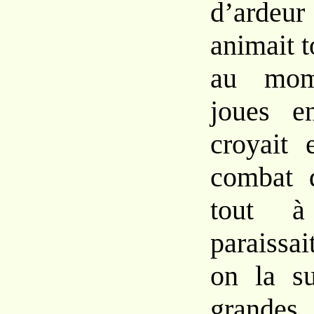
d’ardeur
animait t
au mom
joues e
croyait 
combat q
tout à
paraissa
on la su
grandes