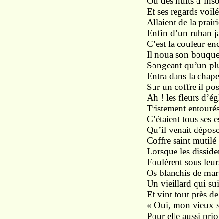
Où des nuits d’inso
Et ses regards voil
Allaient de la prair
Enfin d’un ruban ja
C’est la couleur en
Il noua son bouquet
Songeant qu’un plus
Entra dans la chapel
Sur un coffre il p
Ah ! les fleurs d’égl
Tristement entourés
C’étaient tous ses 
Qu’il venait dépos
Coffre saint mutilé p
Lorsque les disside
Foulèrent sous leurs
Os blanchis de mart
Un vieillard qui sui
Et vint tout près de 
« Oui, mon vieux se
Pour elle aussi prion