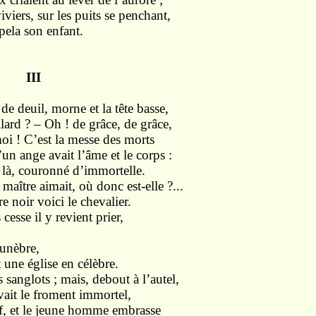
viviers, sur les puits se penchant,
pela son enfant.
I
de deuil, morne et la tête basse,
lard ? – Oh ! de grâce, de grâce,
oi ! C’est la messe des morts
un ange avait l’âme et le corps :
t là, couronné d’immortelle.
maître aimait, où donc est-elle ?...
e noir voici le chevalier.
cesse il y revient prier,
funèbre,
une église en célèbre.
 sanglots ; mais, debout à l’autel,
vait le froment immortel,
ef, et le jeune homme embrasse