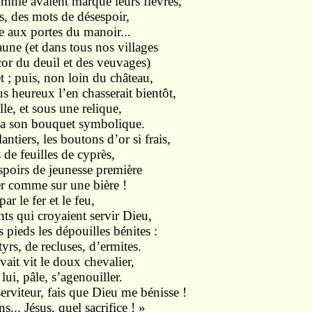
mnie avaient marqué leurs fièvres,
és, des mots de désespoir,
ie aux portes du manoir...
une (et dans tous nos villages
cor du deuil et des veuvages)
 ; puis, non loin du château,
 heureux l’en chasserait bientôt,
le, et sous une relique,
osa son bouquet symbolique.
antiers, les boutons d’or si frais,
 de feuilles de cyprès,
espoirs de jeunesse première
er comme sur une bière !
ar le fer et le feu,
nts qui croyaient servir Dieu,
 pieds les dépouilles bénites :
yrs, de recluses, d’ermites.
vait vit le doux chevalier,
lui, pâle, s’agenouiller.
rviteur, fais que Dieu me bénisse !
s... Jésus, quel sacrifice ! »