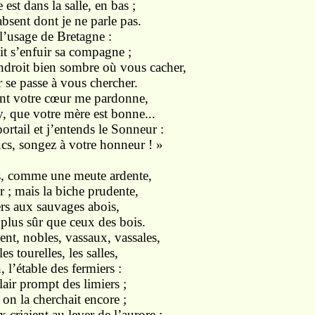
est dans la salle, en bas ;
absent dont je ne parle pas.
l’usage de Bretagne :
it s’enfuir sa compagne ;
droit bien sombre où vous cacher,
r se passe à vous chercher.
sent votre cœur me pardonne,
, que votre mère est bonne...
ortail et j’entends le Sonneur :
ucs, songez à votre honneur ! »
s, comme une meute ardente,
 ; mais la biche prudente,
rs aux sauvages abois,
 plus sûr que ceux des bois.
ent, nobles, vassaux, vassales,
les tourelles, les salles,
, l’étable des fermiers :
flair prompt des limiers ;
 on la cherchait encore ;
 criaient au lever de l’aurore ;