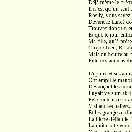
Déjà même le prêtre 
Il n’est qu’un seul 
Rosily, vous savez 
Devant le fiancé do
Trouvez donc un en
Et que le jour entie
Ma fille, qu’à pré
Croyez bien, Rosily
Mais on heurte au p
Fille des anciens d
L’époux et ses ami
Ont empli le manoir
Devançant les limie
Fuyait vers un abri
Pêle-mêle ils courai
Visitant les paliers, 
Et les granges enfin
La biche défiait le 
La nuit était venue,
Cent voix, cent voix