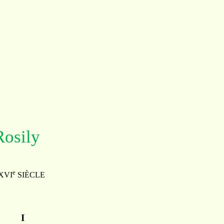
ily
e
I
SIÈCLE
I