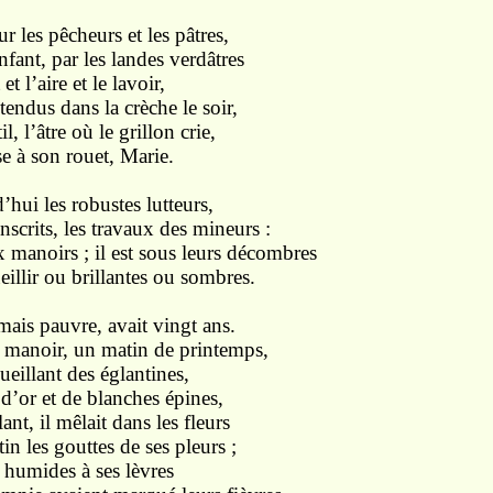
ur les pêcheurs et les pâtres,
fant, par les landes verdâtres
et l’aire et le lavoir,
endus dans la crèche le soir,
, l’âtre où le grillon crie,
e à son rouet, Marie.
hui les robustes lutteurs,
scrits, les travaux des mineurs :
x manoirs ; il est sous leurs décombres
eillir ou brillantes ou sombres.
mais pauvre, avait vingt ans.
 manoir, un matin de printemps,
 cueillant des églantines,
 d’or et de blanches épines,
lant, il mêlait dans les fleurs
n les gouttes de ses pleurs ;
it humides à ses lèvres