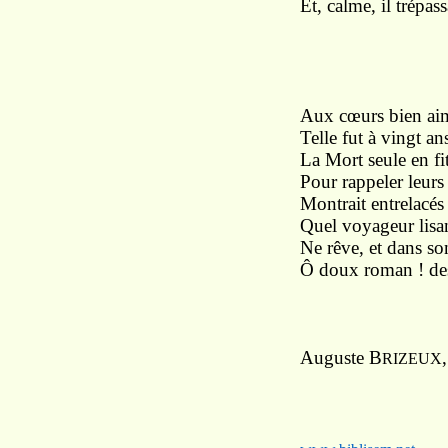
Et, calme, il trépass
I
Aux cœurs bien aim
Telle fut à vingt an
La Mort seule en fit
Pour rappeler leurs
Montrait entrelacés
Quel voyageur lisan
Ne rêve, et dans so
Ô doux roman ! des 
Auguste B
RIZEUX