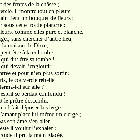
 des fentes de la châsse ;
ercle, il montre tout en pleurs
ain tient un bouquet de fleurs :
r sous cette froide planche :
eurs, comme elles pure et blanche.
ger, sans chercher d’autre lieu,
t la maison de Dieu ;
 peut-être à la colombe
 qui dut être sa tombe !
 qui devait l’engloutir
ntrée et pour n’en plus sortir ;
ts, le couvercle rebelle
rma-t-il sur elle ?
sprit se perdait confondu !
t le prêtre descendu,
tend fait déposer la vierge ;
l’amant place lui-même un cierge ;
bas son âme s’en aller,
te il voulut l’exhaler :
oide il prit la main glacée,