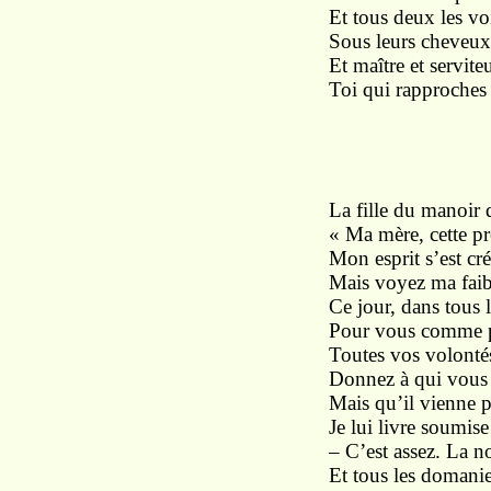
Et tous deux les voi
Sous leurs cheveux 
Et maître et servite
Toi qui rapproches
I
La fille du manoir d
« Ma mère, cette p
Mon esprit s’est cr
Mais voyez ma faibl
Ce jour, dans tous l
Pour vous comme p
Toutes vos volonté
Donnez à qui vous 
Mais qu’il vienne p
Je lui livre soumis
– C’est assez. La no
Et tous les domanier