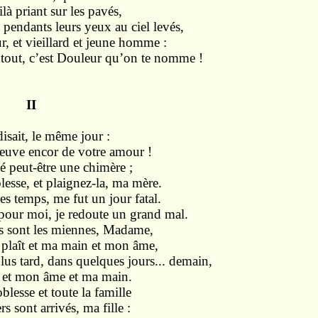
là priant sur les pavés,
pendants leurs yeux au ciel levés,
ur, et vieillard et jeune homme :
 tout, c’est Douleur qu’on te nomme !
I
isait, le même jour :
reuve encor de votre amour !
éé peut-être une chimère ;
esse, et plaignez-la, ma mère.
es temps, me fut un jour fatal.
our moi, je redoute un grand mal.
s sont les miennes, Madame,
plaît et ma main et mon âme,
lus tard, dans quelques jours... demain,
e et mon âme et ma main.
blesse et toute la famille
s sont arrivés, ma fille :