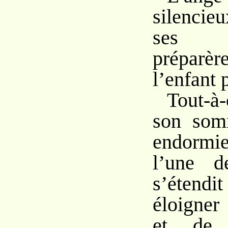
silencie
ses f
préparèr
l’enfant p
Tout-
son som
endormie
l’une d
s’étend
éloigner
et de l