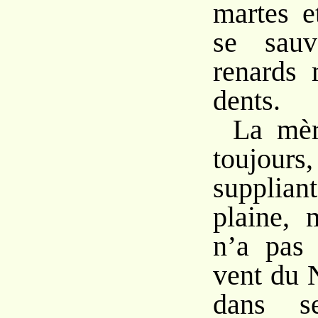
martes e
se sauv
renards 
dents.
La mère
toujou
suppli
plaine, 
n’a pas 
vent du 
dans s