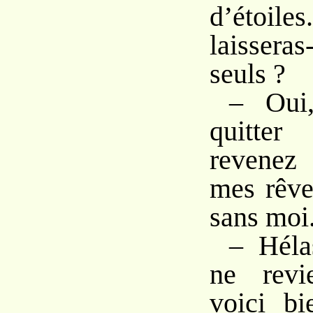
d’éto
laisser
seuls ?
– Oui
quitte
revenez
mes rêve
sans moi
– Héla
ne revi
voici bi