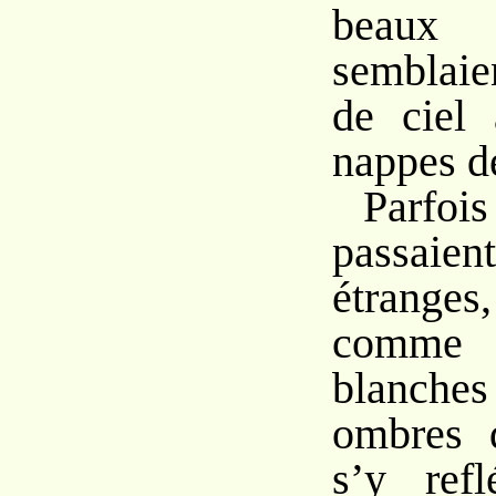
beaux 
semblai
de ciel 
nappes d
Parfois
passaien
étrang
comme 
blanches
ombres 
s’y refl