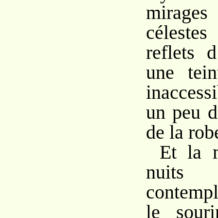
mirages
célest
reflets 
une tein
inaccess
un peu d
de la rob
Et la 
nuits s
contempl
le souri