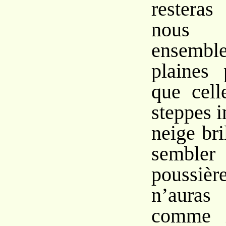
restera
nous 
ensemb
plaines 
que cell
steppes 
neige bri
sembler
poussiè
n’auras
comme i