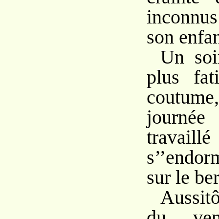
inconnus 
son enfan
Un soir
plus fa
coutume,
journée
travaill
s’’endo
sur le be
Aussitô
du ven