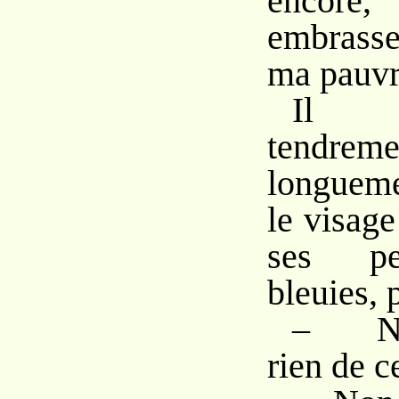
encore,
embrass
ma pauvr
Il l
tendreme
longueme
le visag
ses pet
bleuies, p
– N’e
rien de ce