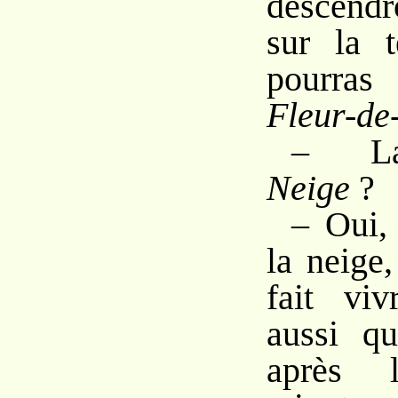
descendr
sur la t
pourras
Fleur-de
– 
Neige
?
– Oui, 
la neige,
fait viv
aussi qu
après l