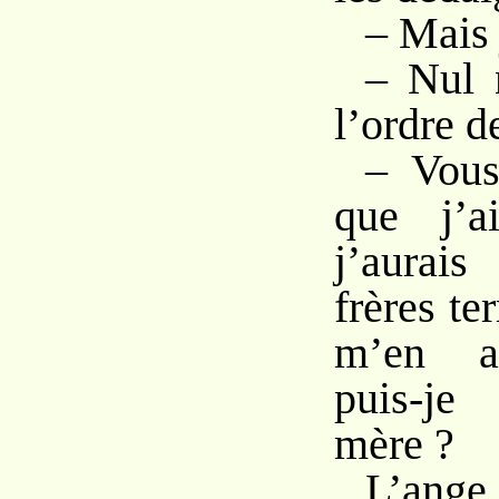
– Mais 
– Nul 
l’ordre 
– Vous
que j’a
j’aura
frères te
m’en av
puis-je
mère ?
L’ange