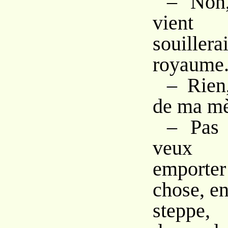
– Non,
vient
souill
royaume
– Rien
de ma mè
– Pas
veux 
emport
chose, en
step