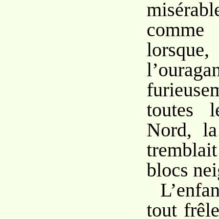
misérab
comme a
lorsqu
l’ourag
furieuse
toutes 
Nord, la
trembla
blocs ne
L’enfan
tout frêl