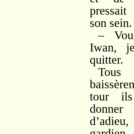
pressait
son sein.
– Vou
Iwan, j
quitter.
Tous
baissèrent
tour il
donner
d’adieu
gardien 