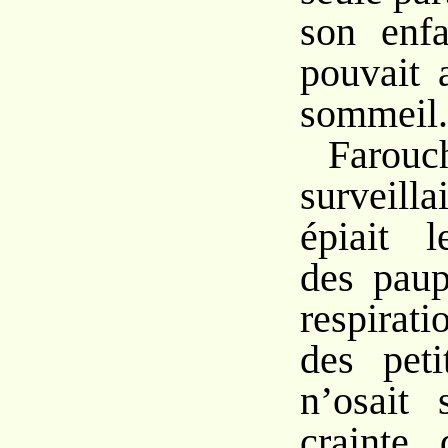
son enfa
pouvait 
sommeil.
Farou
surveill
épiait 
des paup
respirati
des peti
n’osait 
crainte 