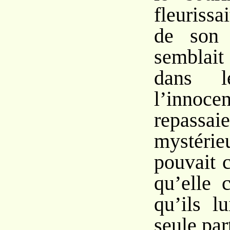
fleurissai
de son 
semblai
dans 
l’innocen
repassai
mystérie
pouvait 
qu’elle 
qu’ils l
seule par