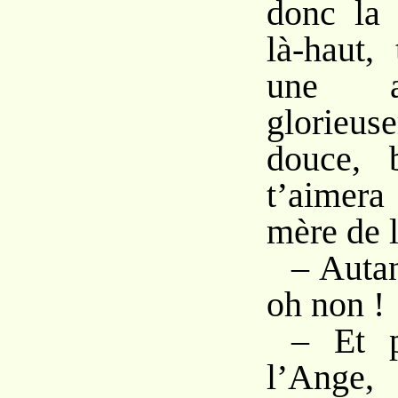
donc la 
là-haut,
une a
glorieu
douce, 
t’aimera
mère de l
– Autan
oh non !
– Et p
l’Ange,