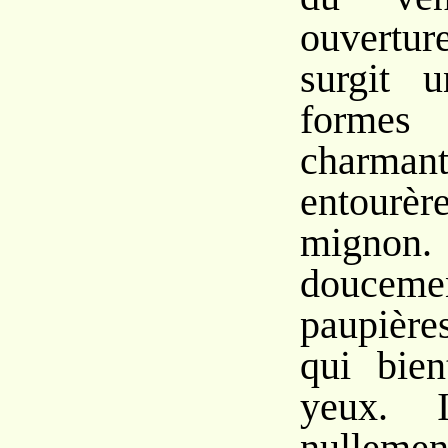
ouvertur
surgit 
formes 
charm
entourè
mignon.
douce
paupière
qui bien
yeux. 
nulleme