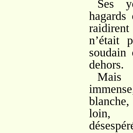
Ses ye
hagards 
raidire
n’était 
soudain 
dehors.
Mais
immense
blanche,
loin,
désespér