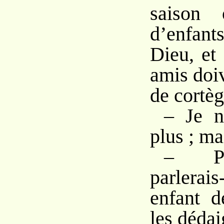
saison 
d’enfant
Dieu, et
amis doiv
de cortèg
– Je n
plus ; ma
– Po
parlerai
enfant d
les dédai