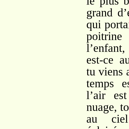
le plus 
grand d’
qui portai
poitrin
l’enfant,
est-ce a
tu viens
temps e
l’air es
nuage, to
au ciel