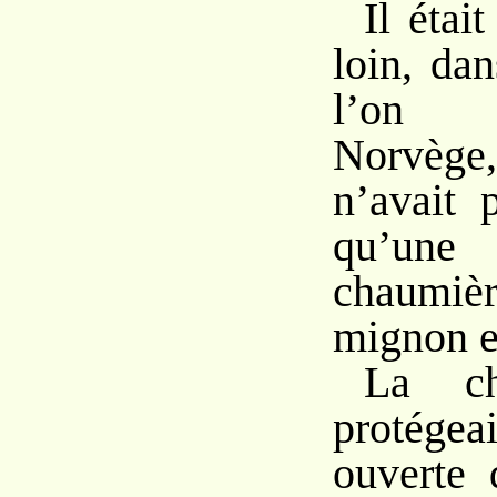
Il étai
loin, da
l’on 
Norvège,
n’avait 
qu’un
chaum
mignon e
La ch
protége
ouverte 