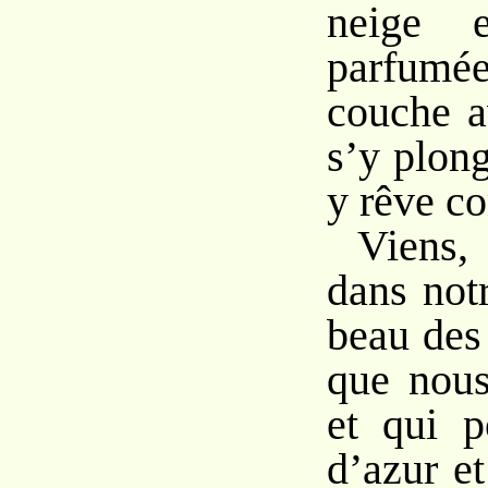
neige e
parfum
couche a
s’y plong
y rêve c
Viens,
dans not
beau des
que nous
et qui p
d’azur e