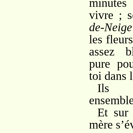
minutes
vivre ; 
de-Neige
les fleurs
assez b
pure pou
toi dans 
Ils s
ensemble
Et sur 
mère s’év