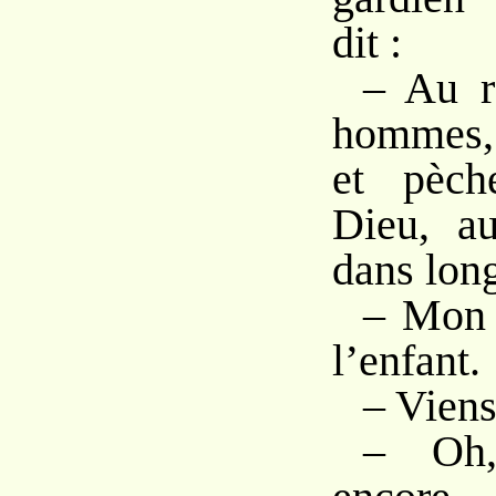
dit :
– Au re
hommes,
et pèch
Dieu, au
dans lon
– Mon f
l’enfant.
– Viens
– Oh,