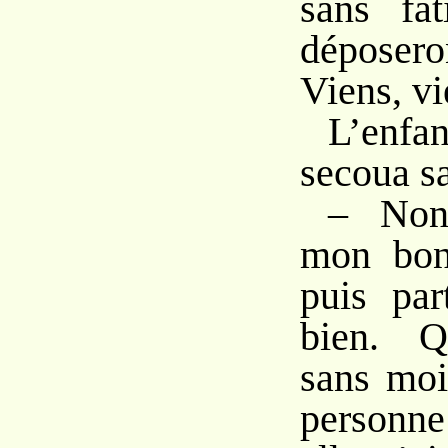
sans fa
déposero
Viens, vi
L’enfan
secoua sa
– Non,
mon bon
puis par
bien. Qu
sans moi
personne