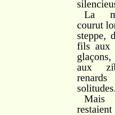
silencieu
La mè
courut l
steppe, 
fils aux
glaçons,
aux zib
renard
solitudes
Mais 
restaie