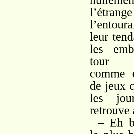
l’étran
l’entoura
leur tend
les emb
tour j
comme d
de jeux 
les jou
retrouve 
– Eh b