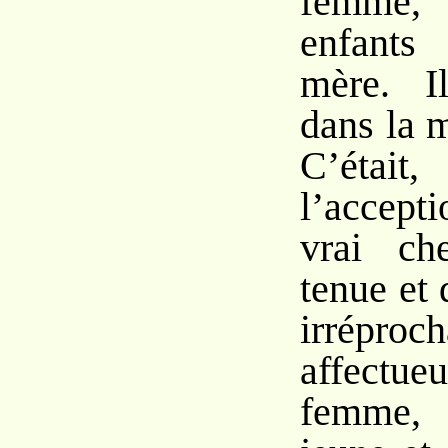
femme, 
enfants
mère. Il
dans la 
C’était
l’accept
vrai che
tenue et
irrépro
affectu
femme, q