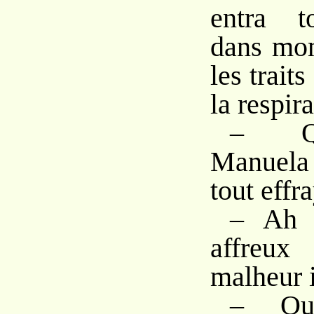
entra t
dans mon
les trait
la respir
– Qu
Manuela 
tout effr
– Ah 
affreux
malheur 
– Qu