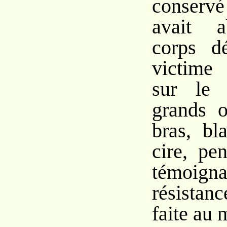
conserv
avait a
corps d
victime 
sur le 
grands o
bras, b
cire, pe
témoign
résistanc
faite au 