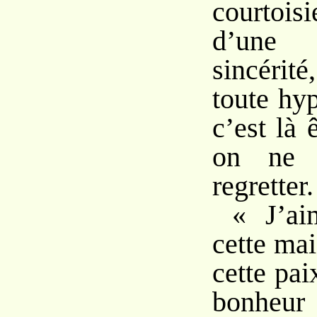
courtois
d’une
sincérit
toute hyp
c’est là 
on ne 
regretter.
« J’ai
cette ma
cette pai
bonheur