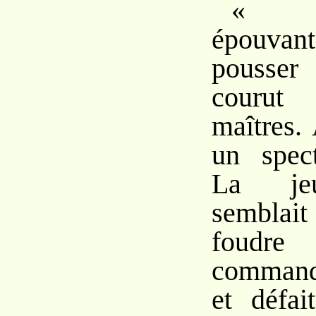
« L’o
épouvan
pousser
courut 
maîtres. 
un spect
La je
semblait
foud
commanda
et défai