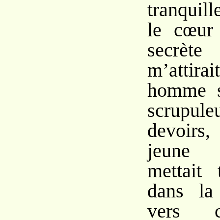
tranquil
le cœur
secrèt
m’attir
homme s
scrupu
devoirs
jeune
mettait 
dans la 
vers c