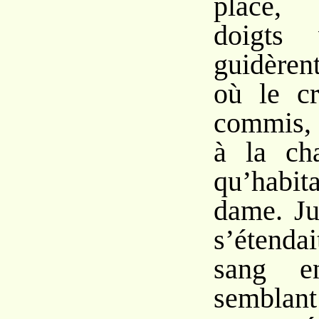
place,
doigts 
guidèren
où le cr
commis, 
à la ch
qu’habit
dame. Ju
s’étenda
sang en
sembl