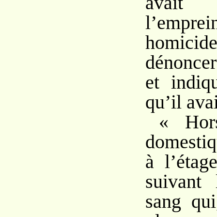
avait
l’emprei
homicid
dénoncer
et indiq
qu’il avai
« Hor
domestiq
à l’étag
suivant 
sang qui