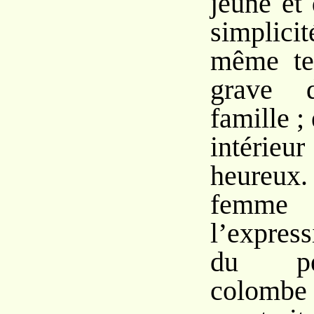
jeune et
simplici
même tem
grave 
famille ;
intérie
heureu
femme é
l’expres
du pe
colombe s