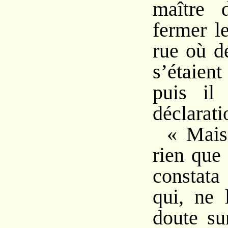
maître d
fermer l
rue où d
s’étaien
puis il 
déclaratio
« Mais
rien que
constata
qui, ne 
doute su