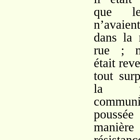
que le
n’avaien
dans la 
rue ; m
était reve
tout sur
la p
communi
poussée
manière
résistan