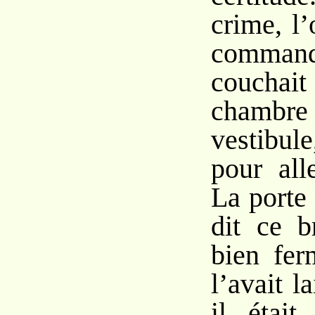
crime, l
comma
coucha
chambre 
vestibul
pour all
La porte 
dit ce b
bien fe
l’avait la
il était