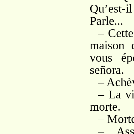
Qu’est-
Parle...
– Cette
maison d
vous ép
señora.
– Achèv
– La vi
morte.
– Mort
– Assa