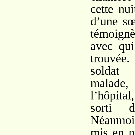
cette nui
d’une s
témoignè
avec qui
trouvée
soldat 
malad
l’hôpital
sorti 
Néanmoi
mis en p