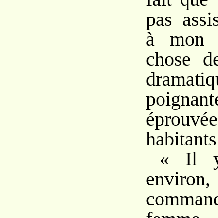
pas assi
à mon r
chose de
drama
poigna
éprouvée
habitants 
« Il 
environ,
command