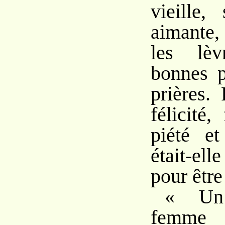
vieille,
aimante, 
les lè
bonnes p
prières. 
félicité
piété et
était-ell
pour être
« Un
femme 