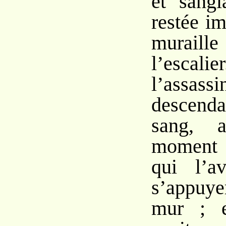
et sangl
restée i
murail
l’escali
l’assassi
descenda
sang, 
moment d
qui l’a
s’appuy
mur ; e