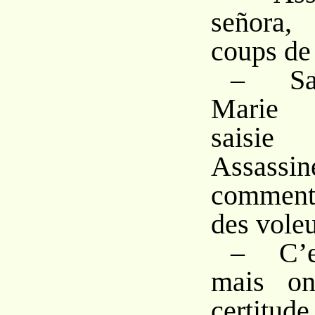
señora,
coups de
– Sai
Marie !
saisie
Assas
comment 
des voleu
– C’e
mais on
certitud