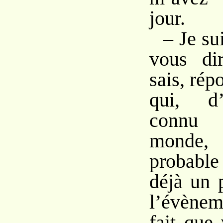
jour.
– Je su
vous di
sais, répo
qui, d’
connu 
monde, 
probabl
déjà un 
l’évènem
fait que