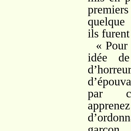
premie
quelque
ils furent
« Pour 
idée de
d’ho
d’épouv
par c
apprenez
d’ordon
garço