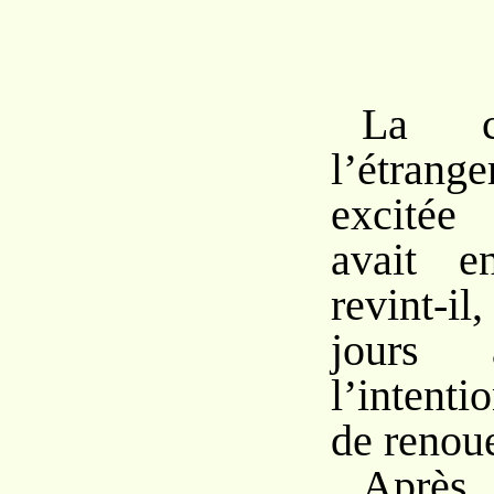
La cu
l’étran
excitée
avait e
revint-
jours 
l’intenti
de renoue
Apr