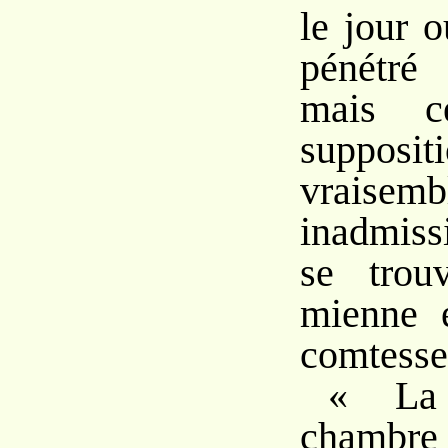
le jour o
pénétré 
mais ce
supposit
vraisemb
inadmiss
se trou
mienne e
comtess
« La
chambre