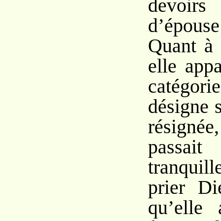
devoir
d’épous
Quant à 
elle appa
catégor
désigne 
résignée
passa
tranquill
prier D
qu’elle 