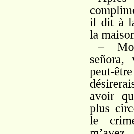
complim
il dit à 
la maison
– Mon
señora, 
peut-êt
désirer
avoir qu
plus cir
le crim
m’avez 