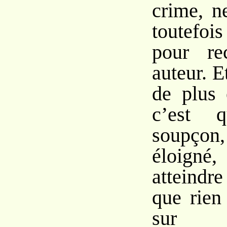
crime, n
toutefoi
pour re
auteur. E
de plus 
c’est 
soupçon,
éloig
atteindr
que rien
sur u