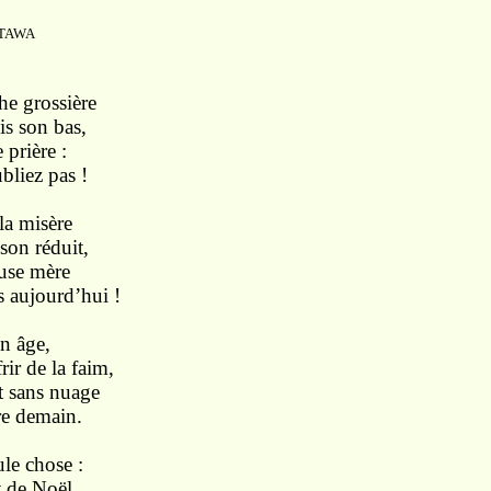
TAWA
he grossière
is son bas,
prière :
bliez pas !
 la misère
son réduit,
use mère
s aujourd’hui !
on âge,
rir de la faim,
t sans nuage
re demain.
ule chose :
t de Noël,