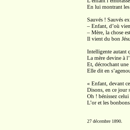
L’enfant l’embrasse 
En lui montrant les
Sauvés ! Sauvés exc
– Enfant, d’où vient
– Mère, la chose est
Il vient du bon Jésu
Intelligente autant 
La mère devine à l’i
Et, décrochant une
Elle dit en s’agenou
« Enfant, devant c
Disons, en ce jour 
Oh ! bénissez celu
L’or et les bonbons
27 décembre 1890.