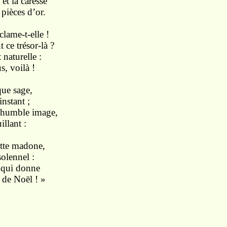
et la caresse
 pièces d’or.
lame-t-elle !
 ce trésor-là ?
 naturelle :
s, voilà !
que sage,
nstant ;
 humble image,
illant :
ette madone,
solennel :
i qui donne
 de Noël ! »