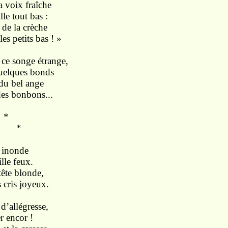
la voix fraîche
le tout bas :
 de la crèche
es petits bas ! »
ce songe étrange,
quelques bonds
 du bel ange
des bonbons...
*
*
l inonde
lle feux.
tête blonde,
 cris joyeux.
d’allégresse,
er encor !