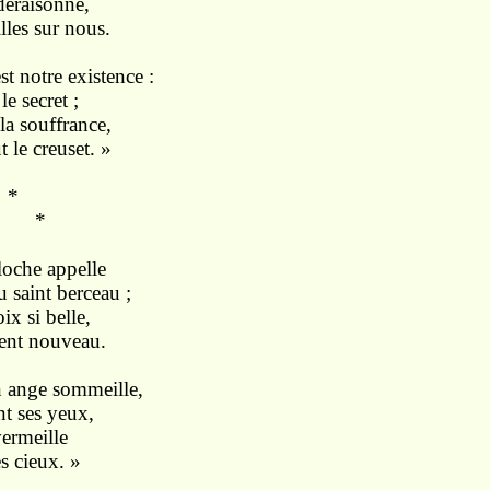
éraisonne,
illes sur nous.
t notre existence :
e secret ;
la souffrance,
 le creuset. »
*
*
loche appelle
 saint berceau ;
ix si belle,
ent nouveau.
 ange sommeille,
nt ses yeux,
vermeille
s cieux. »