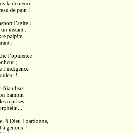
ans la demeure,
eau de pain !
port l’agite ;
 un instant ;
re palpite,
rant :
che l’opulence
onheur ;
e l’indigence
ouleur !
e friandises
son bambin
es reprises
orphelin...
e, ô Dieu ! pardonne,
t à genoux !