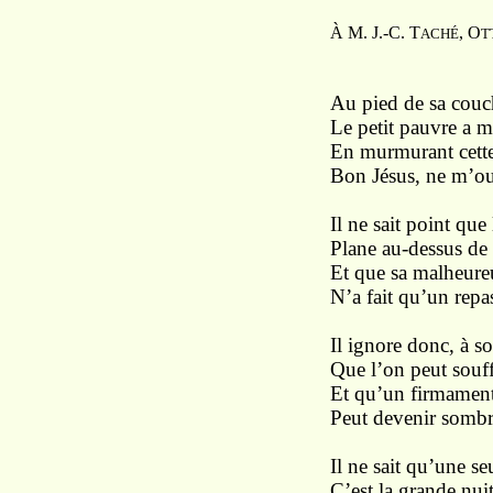
À M. J.-C. T
, O
ACHÉ
T
Au pied de sa couc
Le petit pauvre a m
En murmurant cette 
Bon Jésus, ne m’ou
Il ne sait point que
Plane au-dessus de 
Et que sa malheure
N’a fait qu’un repa
Il ignore donc, à s
Que l’on peut souff
Et qu’un firmamen
Peut devenir somb
Il ne sait qu’une se
C’est la grande nui