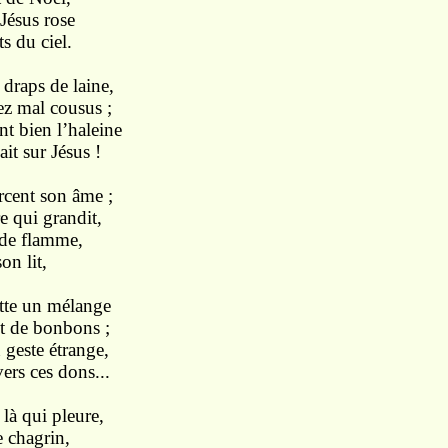
 Jésus rose
s du ciel.
 draps de laine,
sez mal cousus ;
nt bien l’haleine
it sur Jésus !
rcent son âme ;
e qui grandit,
 de flamme,
on lit,
tte un mélange
et de bonbons ;
 geste étrange,
ers ces dons...
 là qui pleure,
e chagrin,