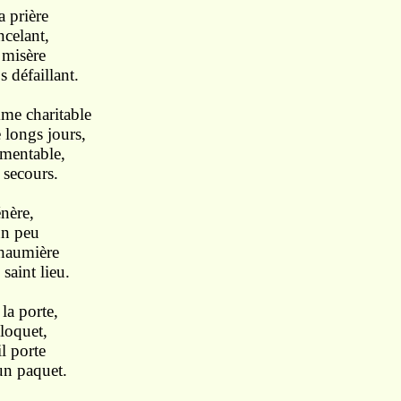
a prière
ncelant,
 misère
 défaillant.
mme charitable
 longs jours,
amentable,
 secours.
énère,
un peu
 chaumière
 saint lieu.
 la porte,
loquet,
l porte
 un paquet.