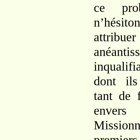
ce pro
n’hési
attri
anéanti
inqualifi
dont ils
tant de 
env
Mission
premier