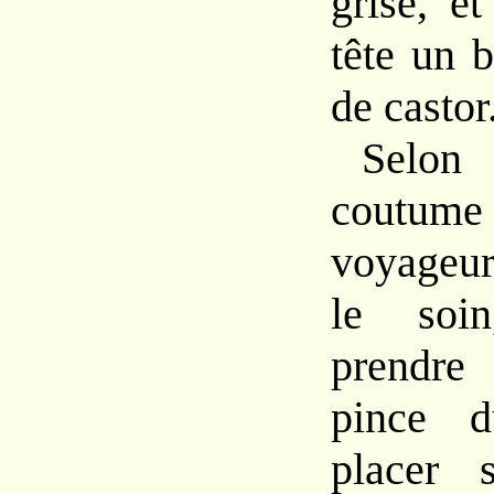
grise, e
tête
un
de
castor
Selon 
cou
voyageu
le so
prendr
pince
placer