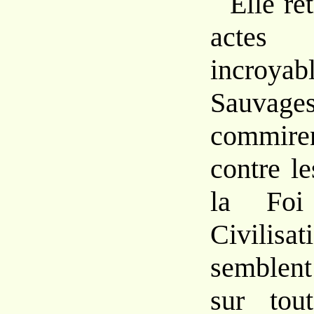
Elle re
actes 
incroya
Sauvage
commire
contre l
la Fo
Civilis
semblent
sur tou