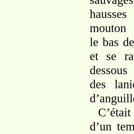
hausse
mouto
le
bas
d
et
se ra
dessous
des lan
d’anguil
C’éta
d’un
te