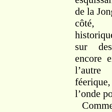
de la Jon
côté, 
histori
sur de
encore e
l’aut
féerique
l’onde po
Comm