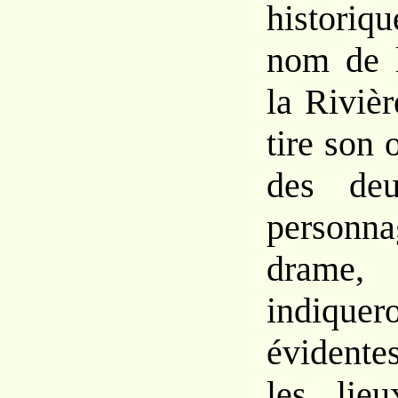
historiq
nom de l
la Riviè
tire son
des deu
person
drame
indiquer
évidente
les lie