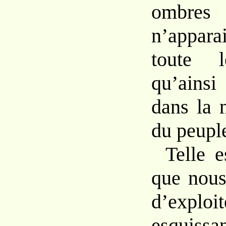
ombres 
n’appar
toute l
qu’ains
dans la 
du peupl
Telle e
que nous
d’exp
esquissa