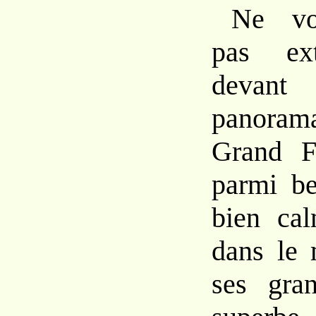
Ne vo
pas ext
devant
panora
Grand F
parmi be
bien cal
dans le 
ses gra