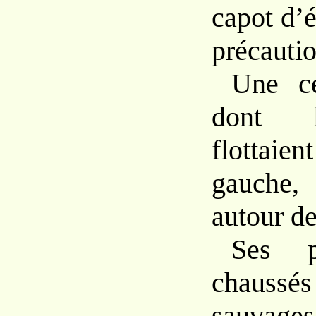
capot
d’
précautio
Une
c
dont
flottaien
gauche,
autour
d
Ses p
chauss
sauvag