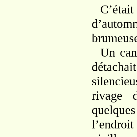
C’ét
d’autom
brumeuse
Un
can
détachait
silenc
rivage
quelq
l’endroi