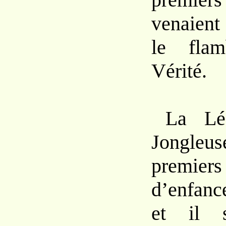
venaient
le fla
Vérité.
La Lé
Jongleus
premier
d’enfanc
et il s