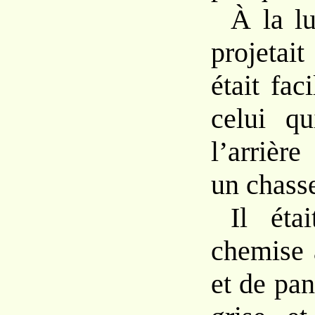
À
la
l
projetai
était fac
celui qu
l’arrière
un
chass
Il éta
chemise
et
de
pan