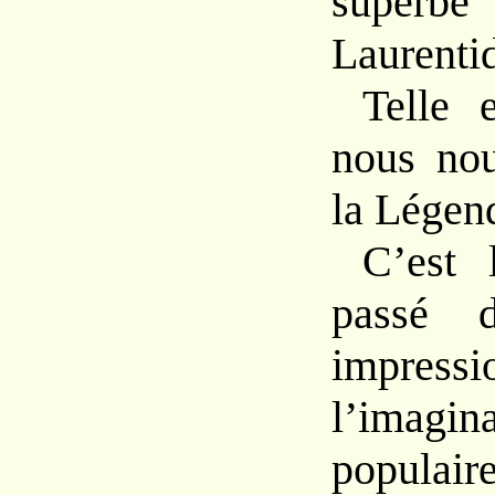
superbe
Laurenti
Telle 
nous no
la Légen
C’est 
passé d
impress
l’imagin
populair