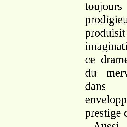
toujou
prodi
produisi
imaginat
ce dram
du merv
dans 
envelopp
prestige 
Aussi 