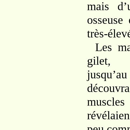
mais d
osseuse
très-élev
Les m
gile
jusqu
découv
muscl
révélai
peu com