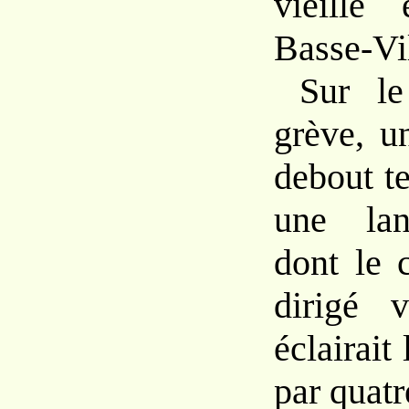
vieille
Basse-Vil
Sur
l
grève,
u
debout
t
une
la
dont
le
dirigé 
éclairait
par
quatr