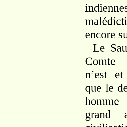
indie
malédict
encore su
Le Sau
Comte 
n’est et
que le d
homme 
grand 