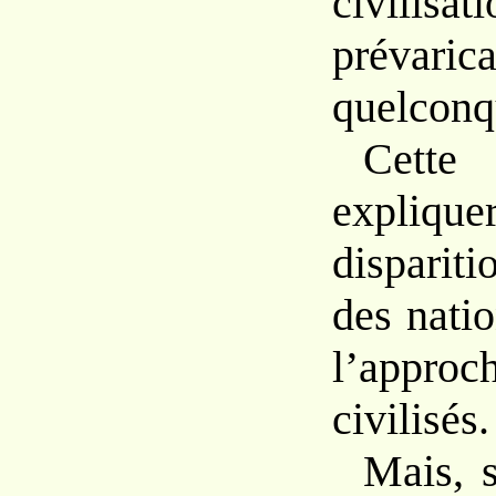
civilis
prévarica
quelcon
Cette
expli
disparit
des nati
l’approc
civilisés.
Mais, s