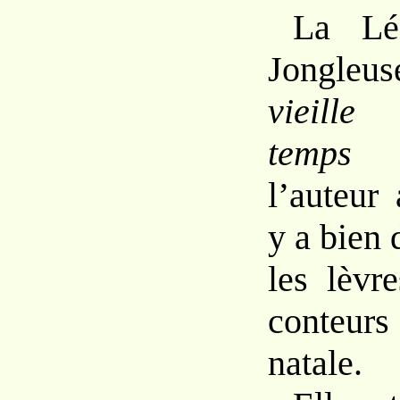
La Lé
Jongle
vieille
temps 
l’auteur 
y a bien 
les lèvr
conteurs
natale.