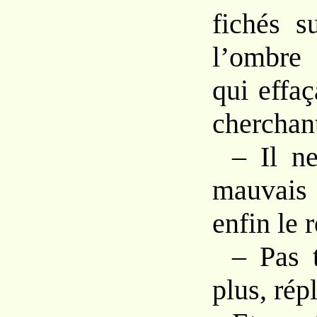
fichés s
l’ombre
qui effaça
cherchant
– Il ne
mauvais 
enfin le 
– Pas 
plus, rép