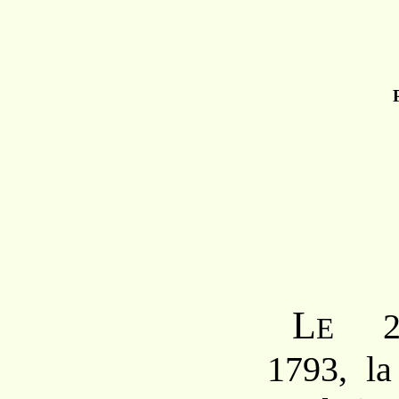
L
24
E
1793, la