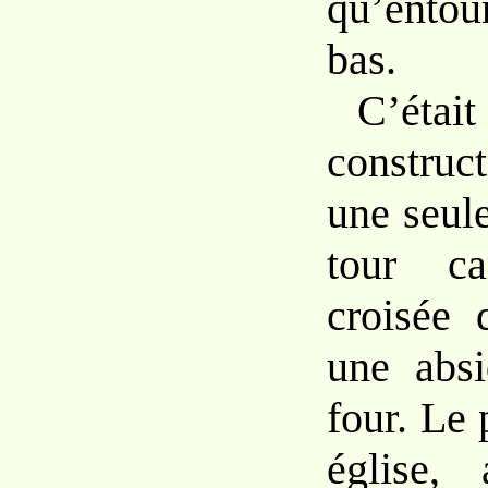
qu’ento
bas.
C’étai
construc
une seul
tour ca
croisée 
une absi
four. Le 
église,