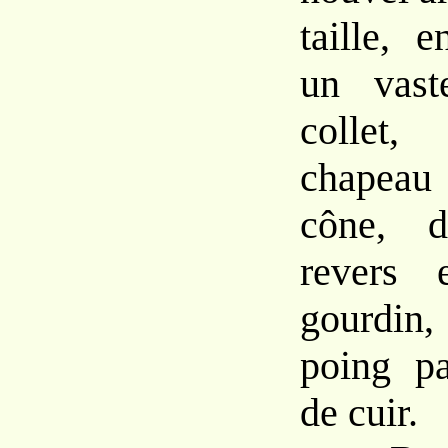
taille, 
un vast
collet,
chapeau
cône, d
revers 
gourdin,
poing pa
de cuir.