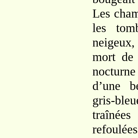
Les cham
les tomb
neigeux,
mort de 
nocturn
d’une be
gris-ble
traînées
refoulées