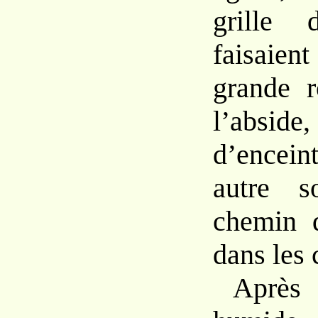
grille 
faisaie
grande r
l’absi
d’encein
autre s
chemin q
dans les
Après