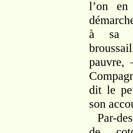
l’on en
démarche
à sa b
broussail
pauvre, 
Compagn
dit le p
son acco
Par-de
de cot