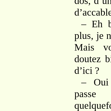
dos, d’un
d’accabl
– Eh b
plus, je 
Mais v
doutez b
d’ici ?
– Oui 
passe
quelquefo