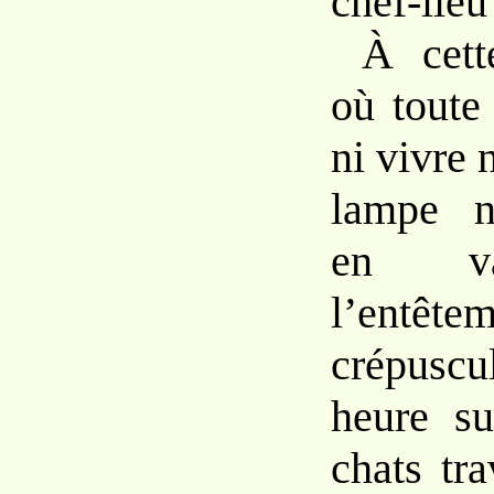
chef-lieu 
À cett
où toute
ni vivre 
lampe na
en va
l’ent
crépusc
heure su
chats tra