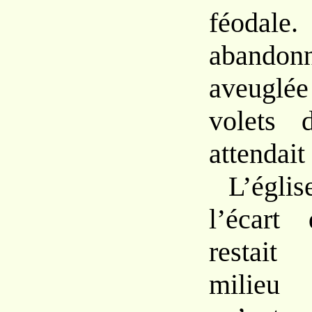
féodal
abandonn
aveuglée
volets 
attendait
L’égli
l’écart
restait
milieu 