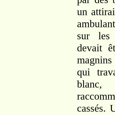
un attira
ambulan
sur les
devait ê
magnins
qui trav
blanc, 
raccommo
cassés. U