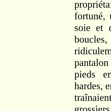
propri
fortuné,
soie et 
boucle
ridicul
pantalon
pieds e
hardes, e
traînaie
grossier