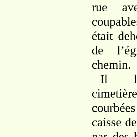
rue av
coupabl
était de
de l’ég
chemin.
Il l
cimetièr
courbé
caisse de
par des b