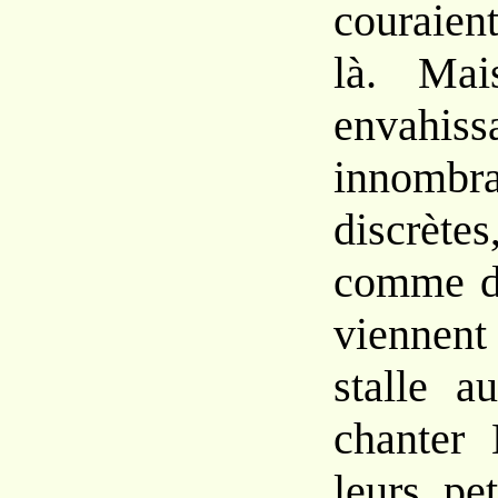
couraien
là. Mai
envahiss
innombra
discrète
comme d
viennent
stalle a
chanter 
leurs pet