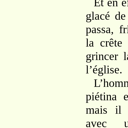
Et en e
glacé de
passa, f
la crête
grincer 
l’église.
L’homm
piétina 
mais il 
avec u