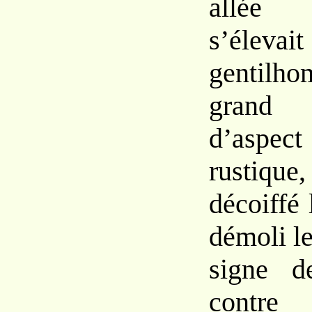
allée d
s’éle
gentil
grand t
d’aspec
rustique
décoiffé 
démoli l
signe de
contre 