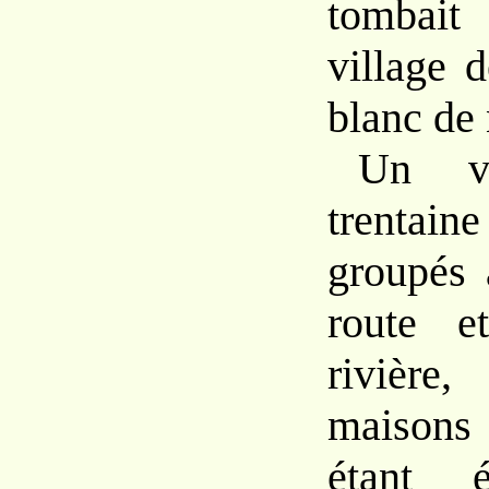
tombait
village 
blanc de 
Un vi
trentai
groupés 
route e
rivière
maisons 
étant é