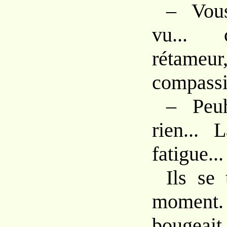
– Vous
vu... 
rétam
compassi
– Peu
rien... 
fatigue...
Ils se
momen
bougeait