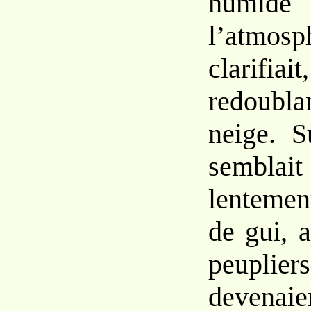
humide 
l’atm
clarifi
redoubla
neige. S
sembla
lentemen
de gui, 
peuplier
devena