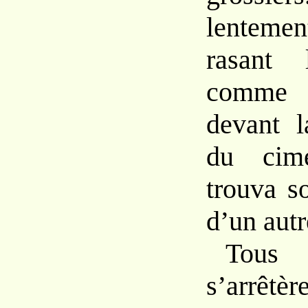
lentemen
rasant 
comme 
devant l
du cime
trouva s
d’un aut
Tou
s’arrêtè