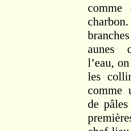
comme d
charbon
branch
aunes q
l’eau, on
les colli
comme u
de pâles 
première