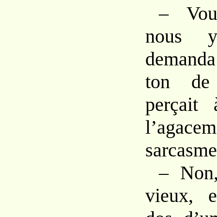
– Vou
nous y
demanda 
ton de
perçait
l’agac
sarcasme
– Non,
vieux, 