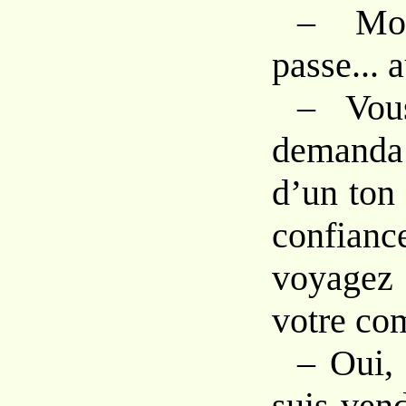
– Moi
passe... 
– Vou
demanda 
d’un ton 
confi
voyagez 
votre co
– Oui, 
suis vend