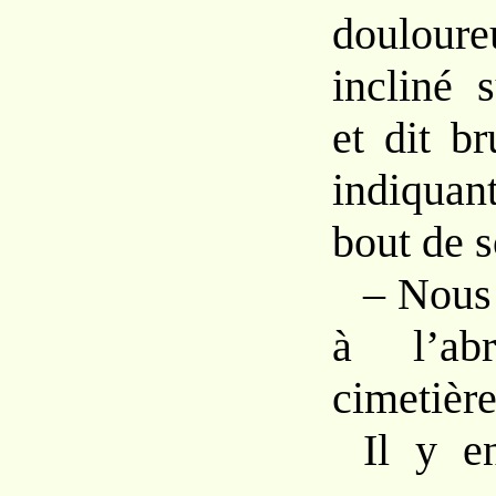
doulour
incliné 
et dit b
indiquan
bout de s
– Nous
à l’ab
cimetière
Il y e