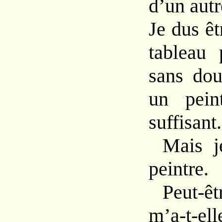
d’un
aut
Je dus êt
tableau 
sans
do
un
pei
suffisant.
Mais 
peintre.
Peut-ê
m’a-t-e