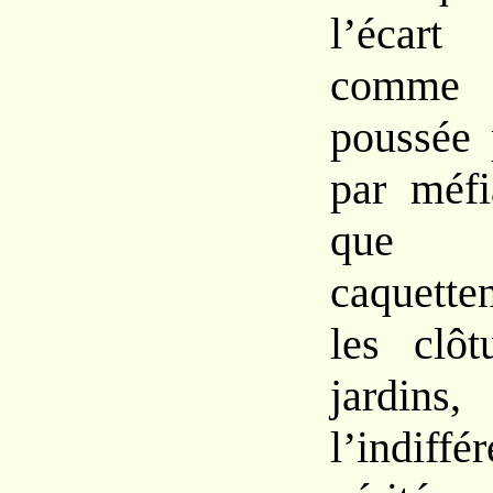
l’écart
comm
poussée
par méfi
que
caquett
les clôt
jardins,
l’indi