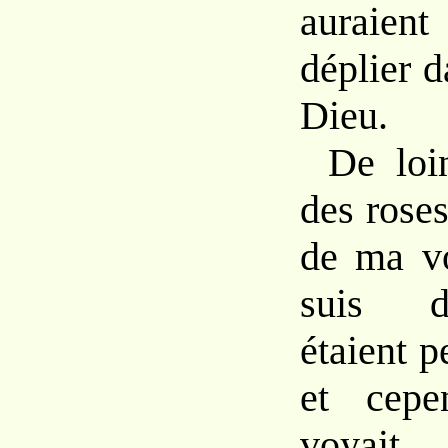
auraien
déplier 
Dieu.
De lo
des
rose
de
ma
v
suis
étaient
p
et
cep
voy