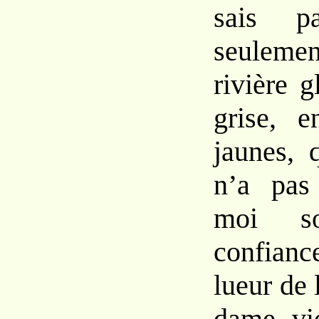
sais
p
seulem
rivière g
grise,
e
jaunes,
n’a pas
moi
confia
lueur de 
dame
v