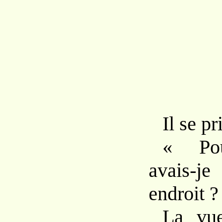
Il
se
pr
« Po
avais-
endroit ?
La vu