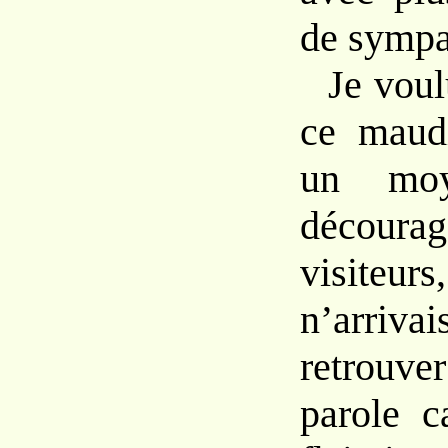
de sympa
Je voul
ce
maud
un mo
décou
visite
n’arri
retrouve
parole
c