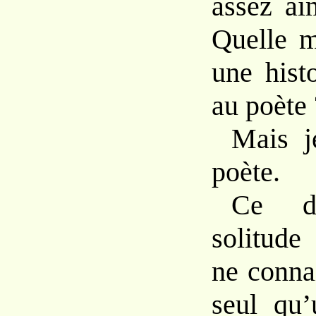
assez
ai
Quelle
m
une hist
au
poète 
Mais 
poète.
Ce d
solitude
ne
conna
seul
qu