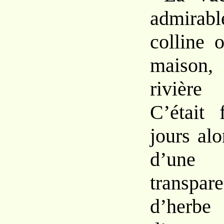
admirabl
colline
maiso
rivièr
C’était 
jours
al
d’un
trans
pare
d’herbe