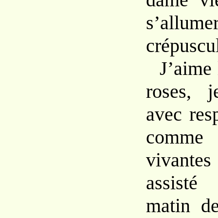
s’a
crépuscu
J’aime 
roses,
avec
res
comm
vivantes
as
sist
matin
d