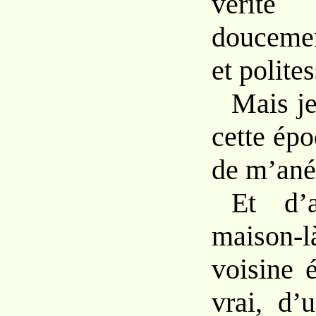
vérit
douceme
et
polites
Mais j
cette
épo
de m’anéa
Et
d’
maison
voisine
vrai,
d’u