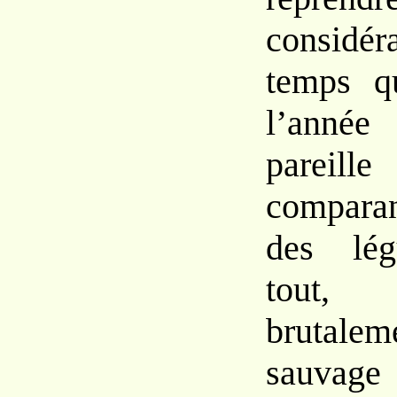
considér
temps
q
l’année
parei
compar
des lég
tout,
bruta
sau
v