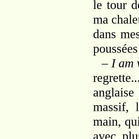
le
tour
ma
chale
dans
me
poussées
–
I
am
regrette.
anglai
massif, 
main,
qu
avec
pl