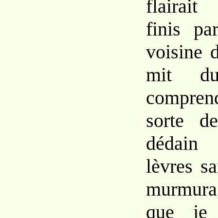
flairait
finis pa
voisine
mit
d
comprend
sorte
d
dédain
lèvres
s
murmur
que
j