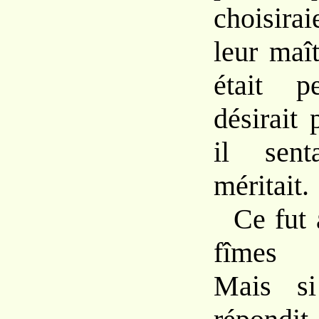
choisirai
leur maî
était p
désirait 
il sent
méritait.
Ce fut
fîme
Mais 