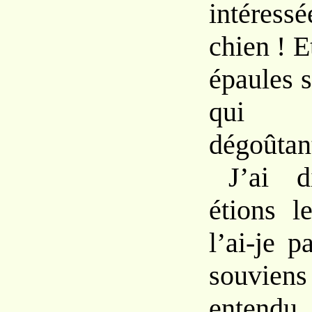
intéres
chien ! E
épaules 
qu
dégoûtan
J’ai
étions 
l’ai-je
p
souv
entendu