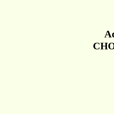
A
C
H