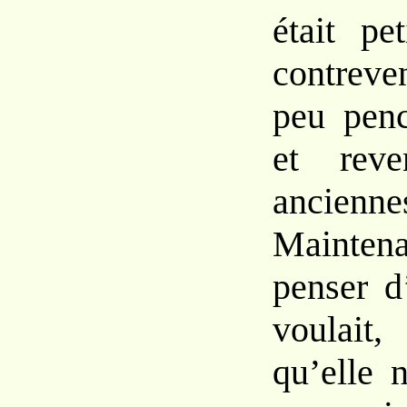
était pe
contreve
peu pen
et re
ancienne
Mainten
penser
d
voulai
qu’elle 