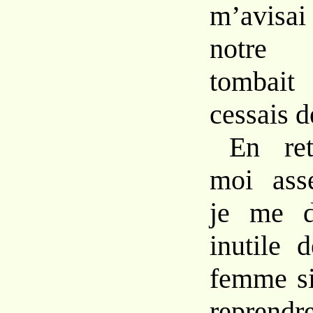
m’avisa
notr
tombai
cessais
d
En
re
moi
as
je
me
inutile
femme
s
repr