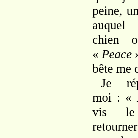
peine,
u
auque
chien 
«
Peace
bête
me
Je ré
moi :
«
vis
l
retou