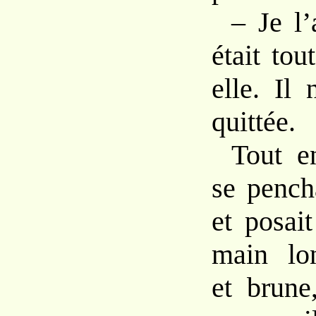
–
Je l
était
tou
elle. Il
quittée.
Tout en
se pench
et
posai
main
lo
et
brun