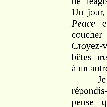
ne
réag
Un jour
Peace
couche
Croyez
bêtes pr
à un autr
–
J
répondi
pense
q