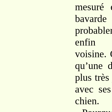
mesuré
bavard
probab
enfin 
voisine.
qu’une d
plus trè
avec se
chien.