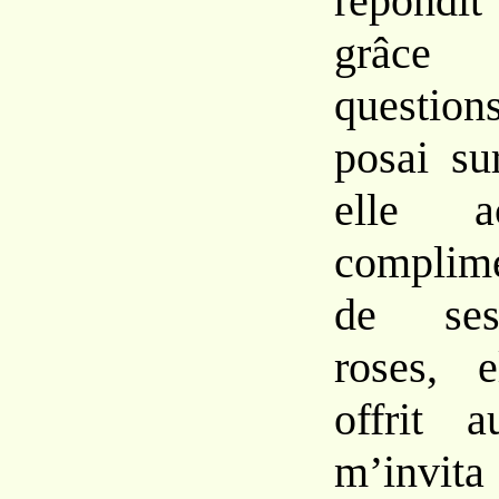
répondit
grâce 
ques
tio
posai
s
elle 
complim
de
s
roses, 
offrit
a
m’invita