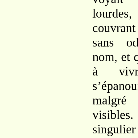
lour
couvran
sans
o
nom,
et
à
vi
s’épano
malg
visible
singul