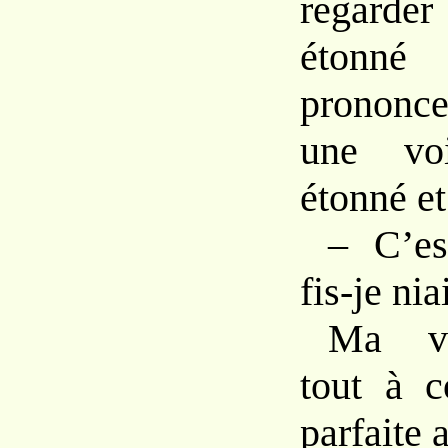
regarder
étonné
prononc
une
v
étonné
e
–
C’e
fis-je
nia
Ma
v
tout
à 
parfaite
a