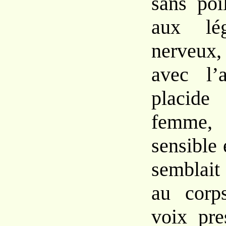
sans
poi
aux lég
nerveux
avec
l’
plac
femm
sensible
semblait
au cor
voix
pr