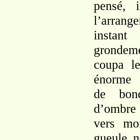
pensé,
l’arran
g
instant
grondem
coupa le
énorme
de bo
d’ombr
vers
mo
gueule
n