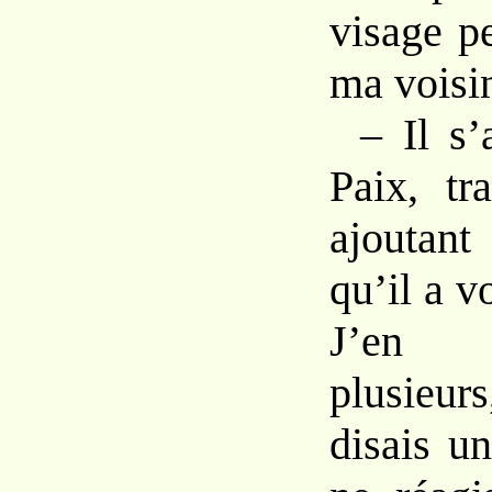
visage
p
ma
voisi
–
Il s
Paix,
tr
ajoutant
qu’il
a
v
J’e
plu
sieu
disais u