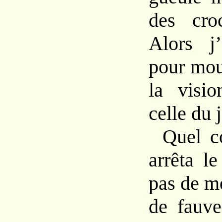
des
cr
Alors
j
pour
mou
la
visi
celle du 
Quel 
arrêta
le
pas de m
de
fauv