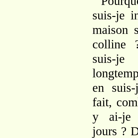
Pourq
suis-je
i
maison
colline
suis-
longte
en
suis
fait,
com
y
ai-j
jours ?