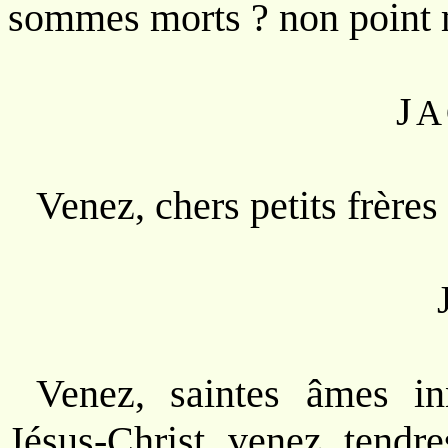
sommes morts ? non point m
J
A
Venez, chers petits frères 
Venez, saintes âmes i
Jésus-Christ, venez, tendr