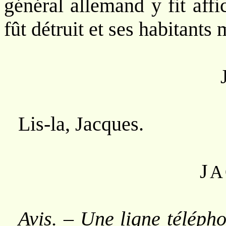
général allemand y fit affi
fût détruit et ses habitants
Lis-la, Jacques.
J
A
Avis. – Une ligne télépho