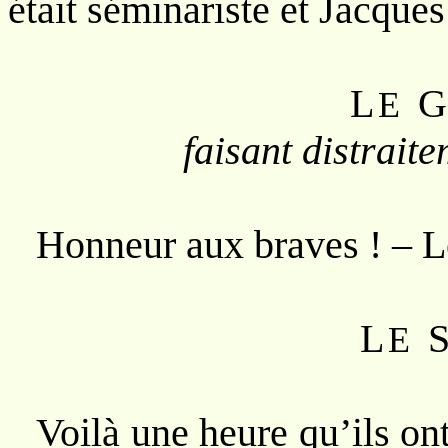
était séminariste et Jacques 
L
E
faisant distraite
Honneur aux braves ! – L
L
E
Voilà une heure qu’ils on