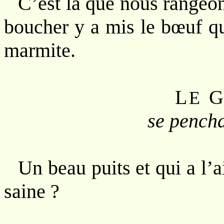
C’est là que nous rangeons
boucher y a mis le bœuf q
marmite.
L
E
se pencha
Un beau puits et qui a l’a
saine ?