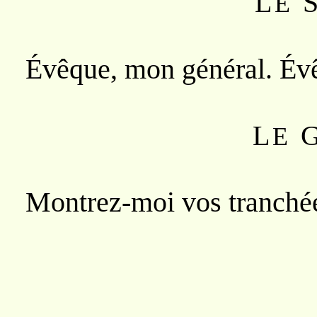
L
E
Évêque, mon général. Évê
L
E
Montrez-moi vos tranchée