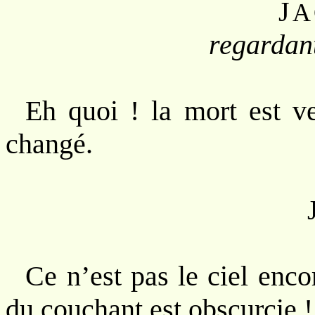
J
A
regardant
Eh quoi ! la mort est v
changé.
Ce n’est pas le ciel enco
du couchant est obscurcie !