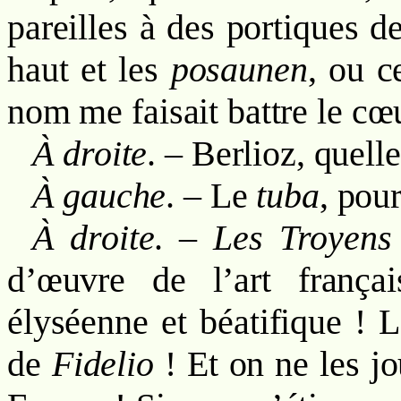
pareilles à des portiques d
haut et les
posaunen
, ou c
nom me faisait battre le cœ
À droite
. – Berlioz, quelle
À gauche
. – Le
tuba
, pou
À droite
. –
Les Troyens
d’œuvre de l’art frança
élyséenne et béatifique ! L
de
Fidelio
! Et on ne les jo