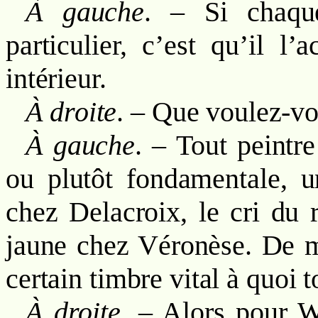
À gauche
. – Si chaq
particulier, c’est qu’il l
intérieur.
À droite
. – Que voulez-vo
À gauche
. – Tout peintr
ou plutôt fondamentale, u
chez Delacroix, le cri du r
jaune chez Véronèse. De m
certain timbre vital à quoi t
À droite
. – Alors pour W