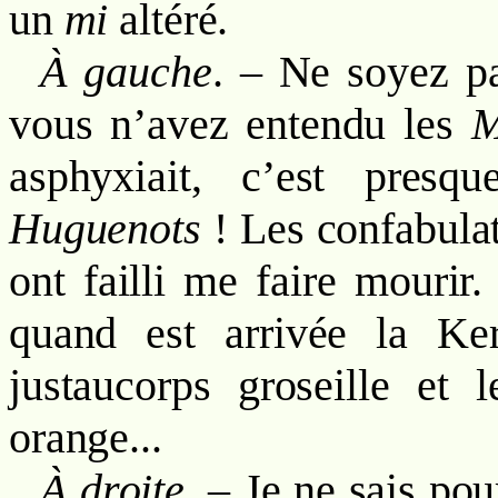
un
mi
altéré.
À gauche
. – Ne soyez p
vous n’avez entendu les
M
asphyxiait, c’est pre
Huguenots
! Les confabula
ont failli me faire mourir
quand est arrivée la Ke
justaucorps groseille et
orange...
À droite
. – Je ne sais po