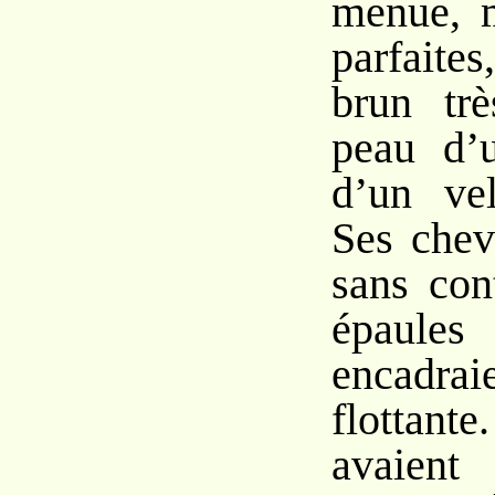
menue, m
parfaites
brun trè
peau d’u
d’un vel
Ses chev
sans con
épaules
encadrai
flottant
avaien