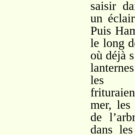
saisir d
un éclai
Puis Ha
le long d
où déjà s
lanterne
les r
frituraie
mer, le
de l’arb
dans les