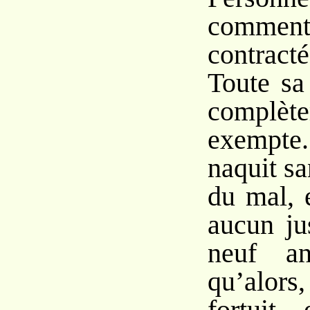
commen
contract
Toute sa
complèt
exempt
naquit s
du mal, 
aucun ju
neuf a
qu’alors,
fortuit,