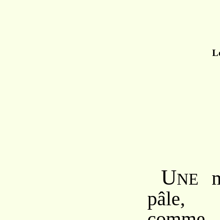
L
U
me
NE
pâle, 
comme 