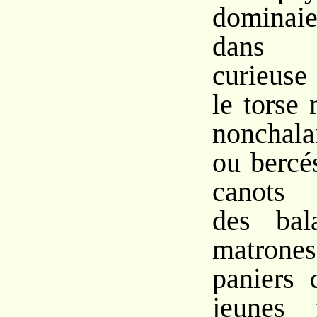
dominai
dans c
curieuse
le torse
nonchalan
ou bercé
canots q
des bal
matron
paniers 
jeunes f