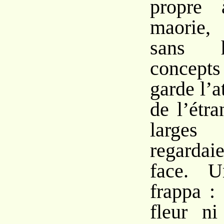
propre 
maorie,
sans h
concepts
garde l’at
de l’étr
larges
regarda
face. 
frappa : 
fleur ni