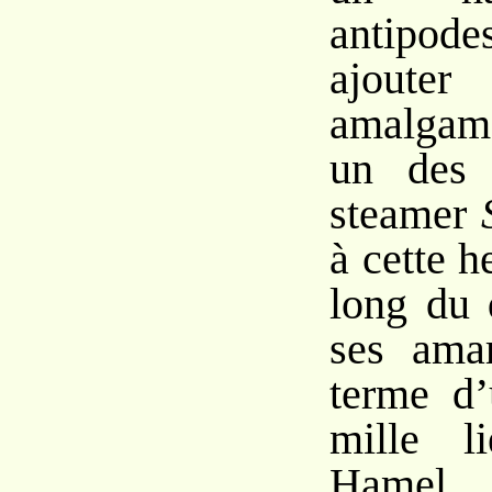
antipod
ajout
amalgame
un des 
steamer
à cette he
long du 
ses amar
terme d
mille l
Hamel 