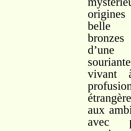
mysté
origine
belle
bronzes
d’une 
sourian
vivant
profusion
étrangèr
aux ambi
avec p