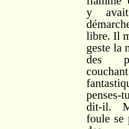
flamme 
y avai
démarche
libre. Il
geste la 
des pa
coucha
fantast
penses-t
dit-il.
foule se 