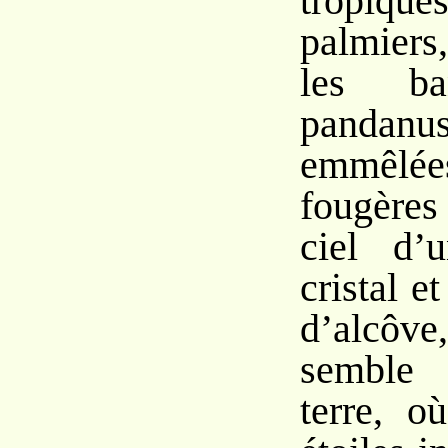
tropi
palmiers
les ba
pandanu
emmêl
fougère
ciel d’
cristal e
d’alcôve,
semble 
terre, o