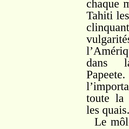
chaque m
Tahiti le
clinqu
vulga
l’Améri
dans 
Papeet
l’import
toute la 
les quais
Le môle