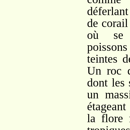
déferlan
de corail
où se 
poissons
teintes d
Un roc d
dont les 
un massi
étageant
la flore