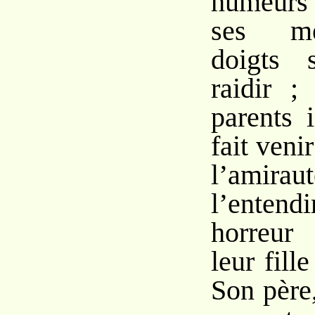
humeurs 
ses me
doigts 
raidir ;
parents 
fait veni
l’ami
l’ente
horreur
leur fille
Son père,