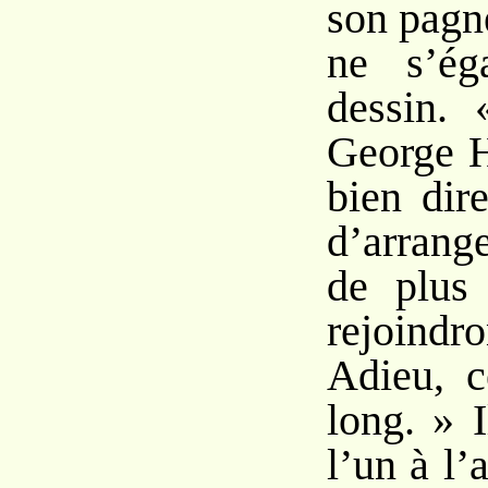
son pagn
ne s’ég
dessin. 
George H
bien dir
d’arrang
de plus
rejoindr
Adieu, c
long. » I
l’un à l’a