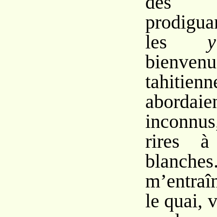
des a
prodiguan
les
y
bienvenu
tahitienn
abordaie
inconn
rires à
blanc
m’entraîn
le quai, 