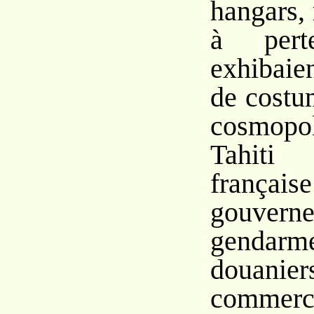
hangars,
à per
exhibaie
de costum
cosmop
Tahiti
français
gouve
genda
douan
commerce