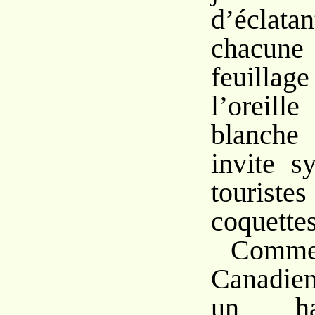
d’éclat
chacune
feuillag
l’oreil
blanch
invite s
touris
coquettes
Com
Canadie
un ha