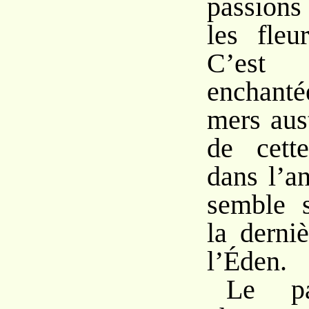
passion
les fleu
C’est T
enchanté
mers aust
de cett
dans l’a
semble s
la derni
l’Éden.
Le pa