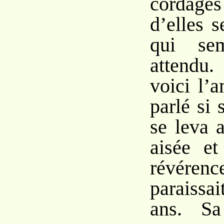
cordag
d’elles s
qui sem
attendu. 
voici l’a
parlé si 
se leva 
aisée et
révér
paraissa
ans. Sa