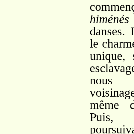
commen
himén
danses. 
le charme
unique, 
esclava
nous 
voisinag
même d
Puis
pours