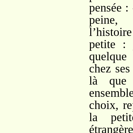
pensée : 
peine,
l’histo
petite :
quelque 
chez ses 
là que
ensemble
choix, re
la peti
étrangèr