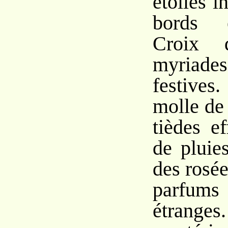
étoiles 
bords 
Croix
myriad
festives
molle de 
tièdes e
de pluie
des rosée
parfum
étrang