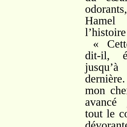
odoran
Hamel
l’histoire
« Cett
dit-il, 
jusqu
dernièr
mon cher
avancé 
tout le c
dévorant