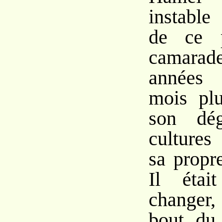
instable
de ce 
camarad
années 
mois plu
son dé
cultures
sa propr
Il étai
changer,
bout du