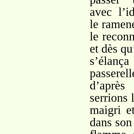
avec l’i
le ramen
le reconn
et dès qu
s’élan
passerel
d’aprè
serrions l
maigri e
dans son 