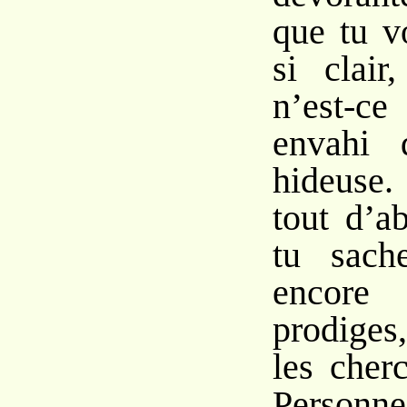
que tu v
si clair
n’est-
envahi 
hideuse.
tout d’a
tu sach
encore
prodiges
les cher
Person