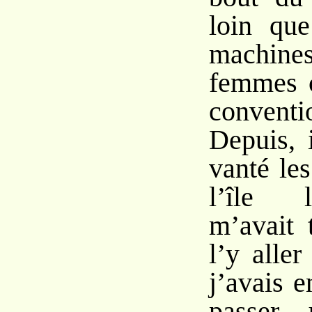
loin que
machine
femmes c
conventi
Depuis, 
vanté le
l’île l
m’avait 
l’y aller
j’avais e
passer 